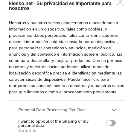
kiosko.net -
Su privacidad es importante para
nosotros
Nosotros y nuestros socios almacenamos o accedemos a
información en un dispositivo, tales como cookies, y
procesamos datos personales, tales como identificadores
únicos e información estándar enviada por un dispositivo,
para personalizar contenidos y anuncios, medición de
anuncios y del contenido e información sobre el público, así
como para desarrollar y mejorar productos. Con su permiso,
nosotros y nuestros socios podemos utilizar datos de
localización geográfica precisa e identificación mediante las
características de dispositivos. Puede hacer clic para
otorgarnos su consentimiento a nosotros y a nuestros socios
para que llevemos a cabo el procesamiento previamente
descrito. De forma alternativa, puede acceder a información
más detallada y cambiar sus preferencias antes de otorgar o
Personal Data Processing Opt Outs
negar su consentimiento. Tenga en cuenta que algún
procesamiento de sus datos personales puede no requerir
I want to opt-out of the Sharing of my
de su consentimiento, pero usted tiene el derecho de
personal data.
rechazar tal procesamiento. Sus preferencias se aplicarán
Opted In