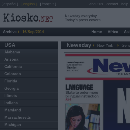
[ español ]
[ english ]
[ français ]
about us
contact
help
Newsday everyday
Today's press covers
Archive
16/Sep/2014
Home
Africa
Asi
USA
Newsday
New York
Gene
Alabama
Arizona
California
Colorado
Florida
Georgia
Illinois
Indiana
Maryland
Massachusetts
Michigan