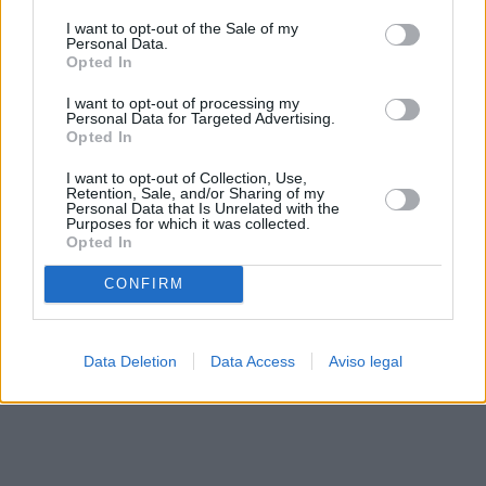
solo a este sitio web. Puede cambiar sus preferencias en
I want to opt-out of the Sale of my
cualquier momento entrando de nuevo en este sitio web o
Personal Data.
visitando nuestra política de privacidad.
Opted In
I want to opt-out of processing my
Personal Data for Targeted Advertising.
Opted In
I want to opt-out of Collection, Use,
Retention, Sale, and/or Sharing of my
Personal Data that Is Unrelated with the
Purposes for which it was collected.
Opted In
CONFIRM
Data Deletion
Data Access
Aviso legal