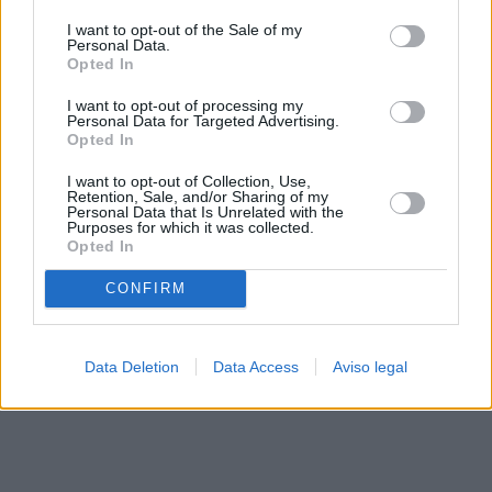
solo a este sitio web. Puede cambiar sus preferencias en
I want to opt-out of the Sale of my
cualquier momento entrando de nuevo en este sitio web o
Personal Data.
visitando nuestra política de privacidad.
Opted In
I want to opt-out of processing my
Personal Data for Targeted Advertising.
Opted In
I want to opt-out of Collection, Use,
Retention, Sale, and/or Sharing of my
Personal Data that Is Unrelated with the
Purposes for which it was collected.
Opted In
CONFIRM
Data Deletion
Data Access
Aviso legal