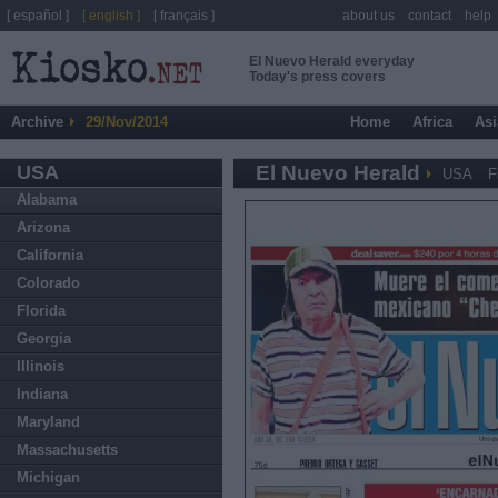
[ español ]
[ english ]
[ français ]
about us
contact
help
El Nuevo Herald everyday
Today's press covers
Archive
29/Nov/2014
Home
Africa
Asi
USA
El Nuevo Herald
USA
F
Alabama
Arizona
California
Colorado
Florida
Georgia
Illinois
Indiana
Maryland
Massachusetts
Michigan