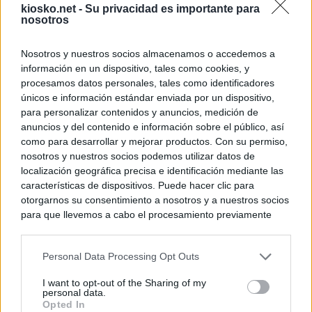
kiosko.net -
Su privacidad es importante para
nosotros
Nosotros y nuestros socios almacenamos o accedemos a
información en un dispositivo, tales como cookies, y
procesamos datos personales, tales como identificadores
únicos e información estándar enviada por un dispositivo,
para personalizar contenidos y anuncios, medición de
© Kiosko.net
Terms and Conditions
Privacy and Cookies
anuncios y del contenido e información sobre el público, así
como para desarrollar y mejorar productos. Con su permiso,
nosotros y nuestros socios podemos utilizar datos de
localización geográfica precisa e identificación mediante las
características de dispositivos. Puede hacer clic para
otorgarnos su consentimiento a nosotros y a nuestros socios
para que llevemos a cabo el procesamiento previamente
descrito. De forma alternativa, puede acceder a información
más detallada y cambiar sus preferencias antes de otorgar o
Personal Data Processing Opt Outs
negar su consentimiento. Tenga en cuenta que algún
procesamiento de sus datos personales puede no requerir
I want to opt-out of the Sharing of my
de su consentimiento, pero usted tiene el derecho de
personal data.
rechazar tal procesamiento. Sus preferencias se aplicarán
Opted In