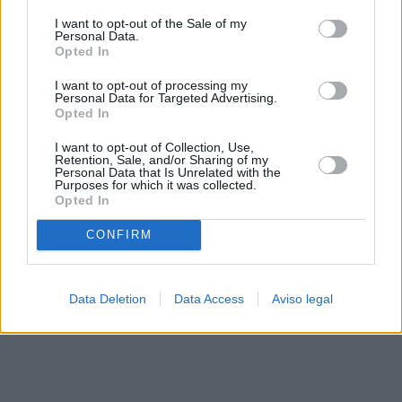
solo a este sitio web. Puede cambiar sus preferencias en
I want to opt-out of the Sale of my
cualquier momento entrando de nuevo en este sitio web o
Personal Data.
visitando nuestra política de privacidad.
Opted In
I want to opt-out of processing my
Personal Data for Targeted Advertising.
Opted In
I want to opt-out of Collection, Use,
Retention, Sale, and/or Sharing of my
Personal Data that Is Unrelated with the
Purposes for which it was collected.
Opted In
CONFIRM
Data Deletion
Data Access
Aviso legal