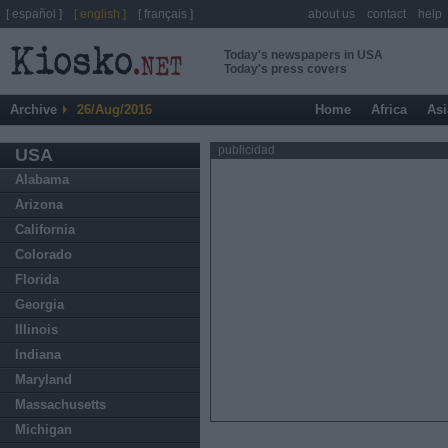
[ español ]
[ english ]
[ français ]
about us
contact
help
Today's newspapers in USA
Today's press covers
Archive
26/Aug/2016
Home
Africa
Asi
publicidad
USA
Alabama
Arizona
California
Colorado
Florida
Georgia
Illinois
Indiana
Maryland
Massachusetts
Michigan