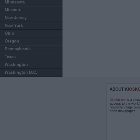
Minnesota
Missouri
New Jersey
New York
Ohio
Oregon
Pennsylvania
Texas
Washington
Washington D.C.
ABOUT
KIOSK
Kiosko.net
is a visu
access to the world
readable image take
each newspaper.