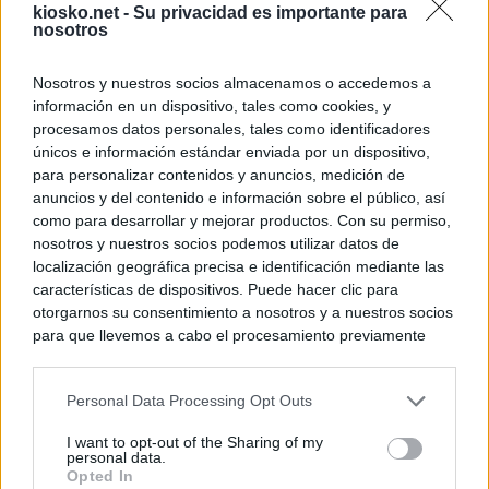
kiosko.net -
Su privacidad es importante para
nosotros
Nosotros y nuestros socios almacenamos o accedemos a
información en un dispositivo, tales como cookies, y
procesamos datos personales, tales como identificadores
únicos e información estándar enviada por un dispositivo,
para personalizar contenidos y anuncios, medición de
anuncios y del contenido e información sobre el público, así
como para desarrollar y mejorar productos. Con su permiso,
nosotros y nuestros socios podemos utilizar datos de
localización geográfica precisa e identificación mediante las
características de dispositivos. Puede hacer clic para
otorgarnos su consentimiento a nosotros y a nuestros socios
para que llevemos a cabo el procesamiento previamente
descrito. De forma alternativa, puede acceder a información
más detallada y cambiar sus preferencias antes de otorgar o
Personal Data Processing Opt Outs
negar su consentimiento. Tenga en cuenta que algún
procesamiento de sus datos personales puede no requerir
I want to opt-out of the Sharing of my
de su consentimiento, pero usted tiene el derecho de
personal data.
rechazar tal procesamiento. Sus preferencias se aplicarán
Opted In