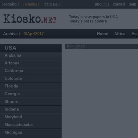
[ español ]
[ english ]
[ français ]
about us
contact
help
Today's newspapers in USA
Today's press covers
Archive
3/Apr/2017
Home
Africa
Asi
publicidad
USA
Alabama
Arizona
California
Colorado
Florida
Georgia
Illinois
Indiana
Maryland
Massachusetts
Michigan