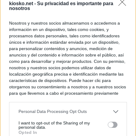
kiosko.net -
Su privacidad es importante para
nosotros
Nosotros y nuestros socios almacenamos o accedemos a
información en un dispositivo, tales como cookies, y
procesamos datos personales, tales como identificadores
únicos e información estándar enviada por un dispositivo,
para personalizar contenidos y anuncios, medición de
anuncios y del contenido e información sobre el público, así
como para desarrollar y mejorar productos. Con su permiso,
nosotros y nuestros socios podemos utilizar datos de
localización geográfica precisa e identificación mediante las
características de dispositivos. Puede hacer clic para
otorgarnos su consentimiento a nosotros y a nuestros socios
para que llevemos a cabo el procesamiento previamente
descrito. De forma alternativa, puede acceder a información
más detallada y cambiar sus preferencias antes de otorgar o
Personal Data Processing Opt Outs
negar su consentimiento. Tenga en cuenta que algún
procesamiento de sus datos personales puede no requerir
I want to opt-out of the Sharing of my
de su consentimiento, pero usted tiene el derecho de
personal data.
rechazar tal procesamiento. Sus preferencias se aplicarán
Opted In