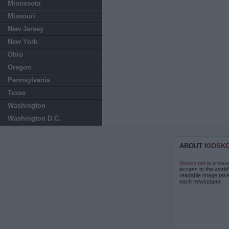
Minnesota
Missouri
New Jersey
New York
Ohio
Oregon
Pennsylvania
Texas
Washington
Washington D.C.
ABOUT
KIOSK
Kiosko.net
is a visu
access to the world
readable image take
each newspaper.