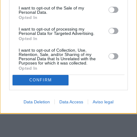
solo a este sitio web. Puede cambiar sus preferencias en
I want to opt-out of the Sale of my
cualquier momento entrando de nuevo en este sitio web o
Personal Data.
visitando nuestra política de privacidad.
Opted In
I want to opt-out of processing my
Personal Data for Targeted Advertising.
Opted In
I want to opt-out of Collection, Use,
Retention, Sale, and/or Sharing of my
Personal Data that Is Unrelated with the
Purposes for which it was collected.
Opted In
CONFIRM
Data Deletion
Data Access
Aviso legal