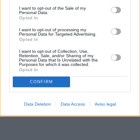
solo a este sitio web. Puede cambiar sus preferencias en
I want to opt-out of the Sale of my
cualquier momento entrando de nuevo en este sitio web o
Personal Data.
visitando nuestra política de privacidad.
Opted In
I want to opt-out of processing my
Personal Data for Targeted Advertising.
Opted In
I want to opt-out of Collection, Use,
Retention, Sale, and/or Sharing of my
Personal Data that Is Unrelated with the
Purposes for which it was collected.
Opted In
CONFIRM
Data Deletion
Data Access
Aviso legal