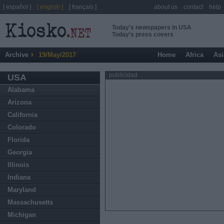
[ español ]
[ english ]
[ français ]
about us
contact
help
Today's newspapers in USA
Today's press covers
Archive
19/May/2017
Home
Africa
Asi
publicidad
USA
Alabama
Arizona
California
Colorado
Florida
Georgia
Illinois
Indiana
Maryland
Massachusetts
Michigan