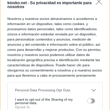
kiosko.net -
Su privacidad es importante para
nosotros
Nosotros y nuestros socios almacenamos o accedemos a
información en un dispositivo, tales como cookies, y
procesamos datos personales, tales como identificadores
únicos e información estándar enviada por un dispositivo,
para personalizar contenidos y anuncios, medición de
anuncios y del contenido e información sobre el público, así
como para desarrollar y mejorar productos. Con su permiso,
nosotros y nuestros socios podemos utilizar datos de
localización geográfica precisa e identificación mediante las
características de dispositivos. Puede hacer clic para
otorgarnos su consentimiento a nosotros y a nuestros socios
para que llevemos a cabo el procesamiento previamente
descrito. De forma alternativa, puede acceder a información
más detallada y cambiar sus preferencias antes de otorgar o
Personal Data Processing Opt Outs
negar su consentimiento. Tenga en cuenta que algún
procesamiento de sus datos personales puede no requerir
I want to opt-out of the Sharing of my
de su consentimiento, pero usted tiene el derecho de
personal data.
rechazar tal procesamiento. Sus preferencias se aplicarán
Opted In