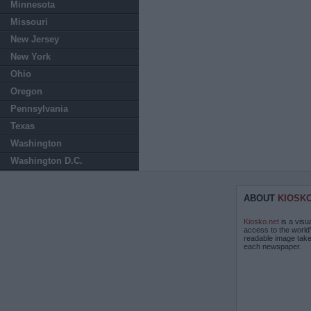
Minnesota
Missouri
New Jersey
New York
Ohio
Oregon
Pennsylvania
Texas
Washington
Washington D.C.
ABOUT
KIOSK
Kiosko.net
is a visu
access to the world
readable image take
each newspaper.