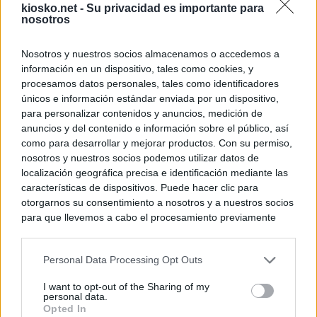
kiosko.net -
Su privacidad es importante para
nosotros
Nosotros y nuestros socios almacenamos o accedemos a
información en un dispositivo, tales como cookies, y
procesamos datos personales, tales como identificadores
únicos e información estándar enviada por un dispositivo,
para personalizar contenidos y anuncios, medición de
anuncios y del contenido e información sobre el público, así
como para desarrollar y mejorar productos. Con su permiso,
nosotros y nuestros socios podemos utilizar datos de
localización geográfica precisa e identificación mediante las
características de dispositivos. Puede hacer clic para
otorgarnos su consentimiento a nosotros y a nuestros socios
para que llevemos a cabo el procesamiento previamente
descrito. De forma alternativa, puede acceder a información
más detallada y cambiar sus preferencias antes de otorgar o
Personal Data Processing Opt Outs
negar su consentimiento. Tenga en cuenta que algún
procesamiento de sus datos personales puede no requerir
I want to opt-out of the Sharing of my
de su consentimiento, pero usted tiene el derecho de
personal data.
rechazar tal procesamiento. Sus preferencias se aplicarán
Opted In