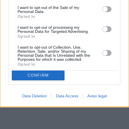
solo a este sitio web. Puede cambiar sus preferencias en
I want to opt-out of the Sale of my
cualquier momento entrando de nuevo en este sitio web o
Personal Data.
visitando nuestra política de privacidad.
Opted In
I want to opt-out of processing my
Personal Data for Targeted Advertising.
Opted In
I want to opt-out of Collection, Use,
Retention, Sale, and/or Sharing of my
Personal Data that Is Unrelated with the
Purposes for which it was collected.
Opted In
CONFIRM
Data Deletion
Data Access
Aviso legal