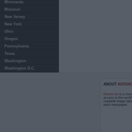
Minnesota
Missouri
New Jersey
New York
Ohio
Oregon
Pennsylvania
Texas
Washington
Washington D.C.
ABOUT
KIOSK
Kiosko.net
is a visu
access to the world
readable image take
each newspaper.