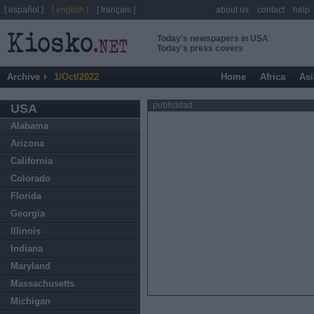
[ español ]
[ english ]
[ français ]
about us
contact
help
Today's newspapers in USA
Today's press covers
Archive
1/Oct/2022
Home
Africa
Asi
publicidad
USA
Alabama
Arizona
California
Colorado
Florida
Georgia
Illinois
Indiana
Maryland
Massachusetts
Michigan