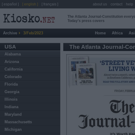
[ español ]
[ english ]
[ français ]
about us
contact
help
The Atlanta Journal-Constitution every
Today's press covers
Archive
3/Feb/2023
Home
Africa
Asi
USA
The Atlanta Journal-Con
Alabama
Arizona
California
Colorado
Florida
Georgia
Illinois
Indiana
Maryland
Massachusetts
Michigan