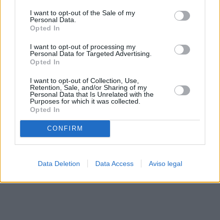
solo a este sitio web. Puede cambiar sus preferencias en
I want to opt-out of the Sale of my
cualquier momento entrando de nuevo en este sitio web o
Personal Data.
visitando nuestra política de privacidad.
Opted In
I want to opt-out of processing my
Personal Data for Targeted Advertising.
Opted In
I want to opt-out of Collection, Use,
Retention, Sale, and/or Sharing of my
Personal Data that Is Unrelated with the
Purposes for which it was collected.
Opted In
CONFIRM
Data Deletion
Data Access
Aviso legal