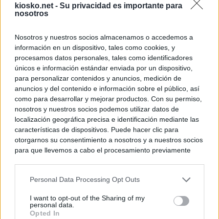
kiosko.net -
Su privacidad es importante para
nosotros
Nosotros y nuestros socios almacenamos o accedemos a
información en un dispositivo, tales como cookies, y
procesamos datos personales, tales como identificadores
© Kiosko.net
Terms and Conditions
Privacy and Cookies
únicos e información estándar enviada por un dispositivo,
para personalizar contenidos y anuncios, medición de
anuncios y del contenido e información sobre el público, así
como para desarrollar y mejorar productos. Con su permiso,
nosotros y nuestros socios podemos utilizar datos de
localización geográfica precisa e identificación mediante las
características de dispositivos. Puede hacer clic para
otorgarnos su consentimiento a nosotros y a nuestros socios
para que llevemos a cabo el procesamiento previamente
descrito. De forma alternativa, puede acceder a información
más detallada y cambiar sus preferencias antes de otorgar o
Personal Data Processing Opt Outs
negar su consentimiento. Tenga en cuenta que algún
procesamiento de sus datos personales puede no requerir
I want to opt-out of the Sharing of my
de su consentimiento, pero usted tiene el derecho de
personal data.
rechazar tal procesamiento. Sus preferencias se aplicarán
Opted In