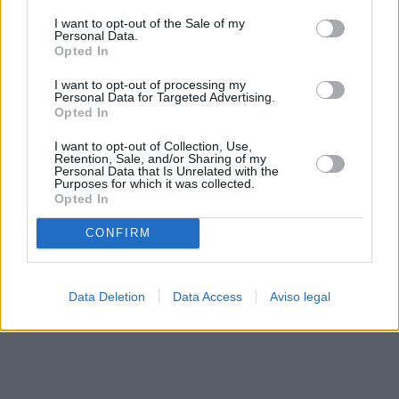
solo a este sitio web. Puede cambiar sus preferencias en
I want to opt-out of the Sale of my
cualquier momento entrando de nuevo en este sitio web o
Personal Data.
visitando nuestra política de privacidad.
Opted In
I want to opt-out of processing my
Personal Data for Targeted Advertising.
Opted In
I want to opt-out of Collection, Use,
Retention, Sale, and/or Sharing of my
Personal Data that Is Unrelated with the
Purposes for which it was collected.
Opted In
CONFIRM
Data Deletion
Data Access
Aviso legal