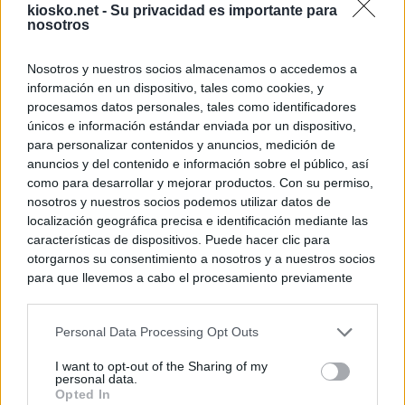
kiosko.net -
Su privacidad es importante para
nosotros
Nosotros y nuestros socios almacenamos o accedemos a
información en un dispositivo, tales como cookies, y
procesamos datos personales, tales como identificadores
únicos e información estándar enviada por un dispositivo,
© Kiosko.net
Terms and Conditions
Privacy and Cookies
para personalizar contenidos y anuncios, medición de
anuncios y del contenido e información sobre el público, así
como para desarrollar y mejorar productos. Con su permiso,
nosotros y nuestros socios podemos utilizar datos de
localización geográfica precisa e identificación mediante las
características de dispositivos. Puede hacer clic para
otorgarnos su consentimiento a nosotros y a nuestros socios
para que llevemos a cabo el procesamiento previamente
descrito. De forma alternativa, puede acceder a información
más detallada y cambiar sus preferencias antes de otorgar o
Personal Data Processing Opt Outs
negar su consentimiento. Tenga en cuenta que algún
procesamiento de sus datos personales puede no requerir
I want to opt-out of the Sharing of my
de su consentimiento, pero usted tiene el derecho de
personal data.
rechazar tal procesamiento. Sus preferencias se aplicarán
Opted In