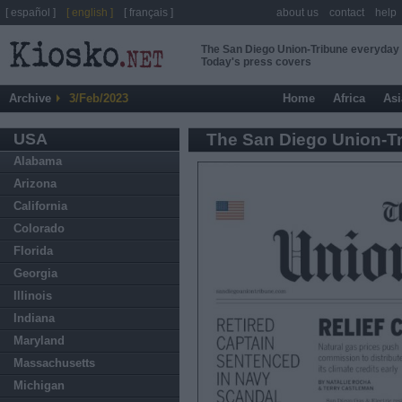
[ español ]
[ english ]
[ français ]
about us
contact
help
The San Diego Union-Tribune everyday
Today's press covers
Archive
3/Feb/2023
Home
Africa
Asi
USA
The San Diego Union-T
Alabama
Arizona
California
Colorado
Florida
Georgia
Illinois
Indiana
Maryland
Massachusetts
Michigan