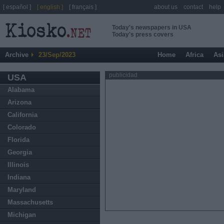
[ español ]
[ english ]
[ français ]
about us
contact
help
Today's newspapers in USA
Today's press covers
Archive
23/Sep/2023
Home
Africa
Asi
publicidad
USA
Alabama
Arizona
California
Colorado
Florida
Georgia
Illinois
Indiana
Maryland
Massachusetts
Michigan