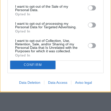
solo a este sitio web. Puede cambiar sus preferencias en
I want to opt-out of the Sale of my
cualquier momento entrando de nuevo en este sitio web o
Personal Data.
visitando nuestra política de privacidad.
Opted In
I want to opt-out of processing my
Personal Data for Targeted Advertising.
Opted In
I want to opt-out of Collection, Use,
Retention, Sale, and/or Sharing of my
Personal Data that Is Unrelated with the
Purposes for which it was collected.
Opted In
CONFIRM
Data Deletion
Data Access
Aviso legal