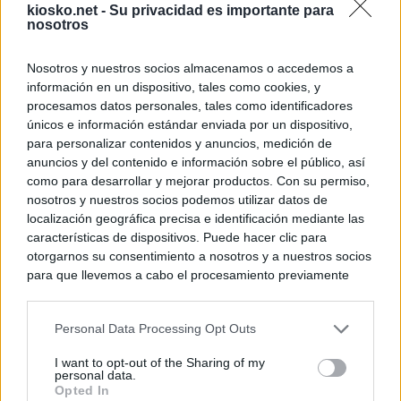
kiosko.net -
Su privacidad es importante para
nosotros
Nosotros y nuestros socios almacenamos o accedemos a
información en un dispositivo, tales como cookies, y
procesamos datos personales, tales como identificadores
únicos e información estándar enviada por un dispositivo,
para personalizar contenidos y anuncios, medición de
anuncios y del contenido e información sobre el público, así
como para desarrollar y mejorar productos. Con su permiso,
nosotros y nuestros socios podemos utilizar datos de
localización geográfica precisa e identificación mediante las
características de dispositivos. Puede hacer clic para
otorgarnos su consentimiento a nosotros y a nuestros socios
para que llevemos a cabo el procesamiento previamente
descrito. De forma alternativa, puede acceder a información
más detallada y cambiar sus preferencias antes de otorgar o
Personal Data Processing Opt Outs
negar su consentimiento. Tenga en cuenta que algún
procesamiento de sus datos personales puede no requerir
I want to opt-out of the Sharing of my
de su consentimiento, pero usted tiene el derecho de
personal data.
rechazar tal procesamiento. Sus preferencias se aplicarán
Opted In