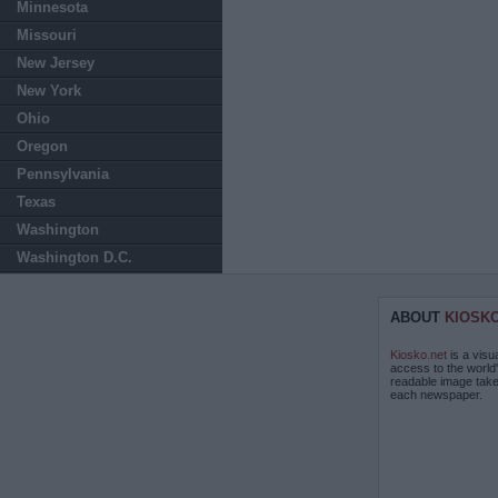
Minnesota
Missouri
New Jersey
New York
Ohio
Oregon
Pennsylvania
Texas
Washington
Washington D.C.
ABOUT
KIOSK
Kiosko.net
is a visu
access to the world
readable image take
each newspaper.