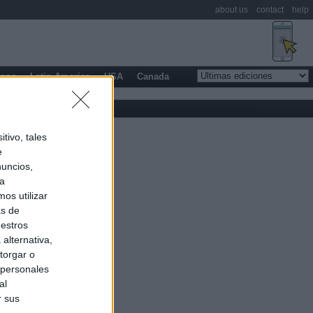
about us
contact
help
rope
Latin America
USA
Canada
tivo, tales
e
nuncios,
ra
os utilizar
as de
uestros
alternativa,
torgar o
 personales
al
r sus