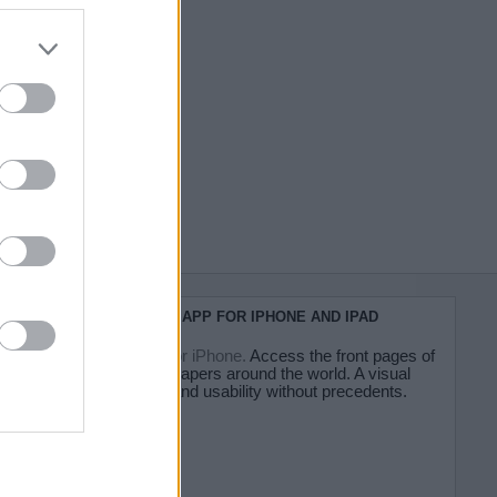
do nuestra
KIOSKO.NET APP FOR IPHONE AND IPAD
Kiosko.net for iPhone.
Access the front pages of
major newspapers around the world. A visual
experience and usability without precedents.