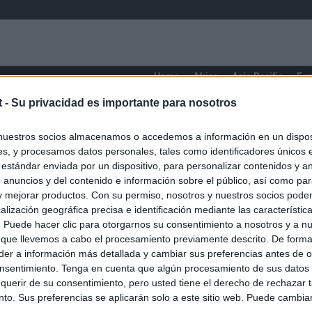
Home
Africa
Asia-Pacific
Eu
t -
Su privacidad es importante para nosotros
Alabama
nuestros socios almacenamos o accedemos a información en un disposi
s, y procesamos datos personales, tales como identificadores únicos 
 estándar enviada por un dispositivo, para personalizar contenidos y a
 anuncios y del contenido e información sobre el público, así como pa
 y mejorar productos. Con su permiso, nosotros y nuestros socios podem
alización geográfica precisa e identificación mediante las característic
s. Puede hacer clic para otorgarnos su consentimiento a nosotros y a n
 que llevemos a cabo el procesamiento previamente descrito. De forma 
er a información más detallada y cambiar sus preferencias antes de o
nsentimiento. Tenga en cuenta que algún procesamiento de sus datos
querir de su consentimiento, pero usted tiene el derecho de rechazar t
to. Sus preferencias se aplicarán solo a este sitio web. Puede cambia