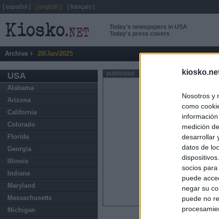
[ español ]
[ english ]
[ français ]
Today's newspapers in USA
Today's press covers
Archive
28/Jan/2025
kiosko.ne
publicidad
USA
Alabama
Nosotros y 
Arizona
como cookie
California
información
Colorado
medición de
Florida
desarrollar
datos de loc
Georgia
dispositivo
Illinois
socios para
Indiana
puede acced
Maryland
negar su co
Massachusetts
puede no re
procesamien
Michigan