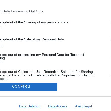
s en cualquier momento entrando de nuevo en este sitio web o visitan
privacidad.
l Data Processing Opt Outs
o opt-out of the Sharing of my personal data.
In
o opt-out of the Sale of my Personal Data.
In
to opt-out of processing my Personal Data for Targeted
ing.
In
O.NET
o opt-out of Collection, Use, Retention, Sale, and/or Sharing
ersonal Data that Is Unrelated with the Purposes for which it
lected.
ual daily press directory that gives access to the world's largest news
 a readable image taken from today's frontpage cover of each
In
CONFIRM
Data Deletion
Data Access
Aviso legal