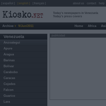
[ español ]
[ english ]
[ français ]
about us
contact
help
Today's newspapers in Venezuela
Today's press covers
Archive
9/Jun/2011
Home
Africa
Asi
publicidad
Venezuela
Anzoategui
Apure
Aragua
Barinas
Bolivar
Carabobo
Caracas
Cojedes
Falcon
Guarico
Lara