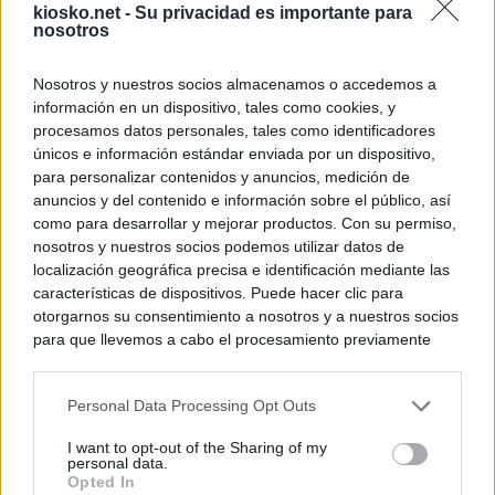
kiosko.net -
Su privacidad es importante para
nosotros
Nosotros y nuestros socios almacenamos o accedemos a
información en un dispositivo, tales como cookies, y
procesamos datos personales, tales como identificadores
únicos e información estándar enviada por un dispositivo,
para personalizar contenidos y anuncios, medición de
anuncios y del contenido e información sobre el público, así
como para desarrollar y mejorar productos. Con su permiso,
nosotros y nuestros socios podemos utilizar datos de
localización geográfica precisa e identificación mediante las
características de dispositivos. Puede hacer clic para
otorgarnos su consentimiento a nosotros y a nuestros socios
para que llevemos a cabo el procesamiento previamente
descrito. De forma alternativa, puede acceder a información
más detallada y cambiar sus preferencias antes de otorgar o
Personal Data Processing Opt Outs
negar su consentimiento. Tenga en cuenta que algún
procesamiento de sus datos personales puede no requerir
I want to opt-out of the Sharing of my
de su consentimiento, pero usted tiene el derecho de
personal data.
rechazar tal procesamiento. Sus preferencias se aplicarán
Opted In