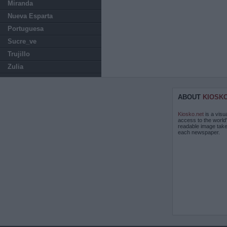
Miranda
Nueva Esparta
Portuguesa
Sucre_ve
Trujillo
Zulia
ABOUT
KIOSK
Kiosko.net
is a visu
access to the world
readable image take
each newspaper.