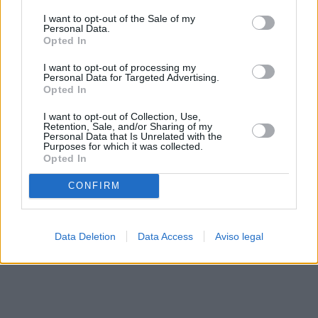
solo a este sitio web. Puede cambiar sus preferencias en
I want to opt-out of the Sale of my
cualquier momento entrando de nuevo en este sitio web o
Personal Data.
visitando nuestra política de privacidad.
Opted In
I want to opt-out of processing my
Personal Data for Targeted Advertising.
Opted In
I want to opt-out of Collection, Use,
Retention, Sale, and/or Sharing of my
Personal Data that Is Unrelated with the
Purposes for which it was collected.
Opted In
CONFIRM
Data Deletion
Data Access
Aviso legal