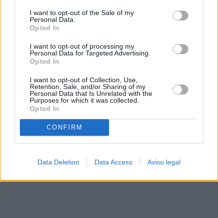
solo a este sitio web. Puede cambiar sus preferencias en
I want to opt-out of the Sale of my
cualquier momento entrando de nuevo en este sitio web o
Personal Data.
visitando nuestra política de privacidad.
Opted In
I want to opt-out of processing my
Personal Data for Targeted Advertising.
Opted In
I want to opt-out of Collection, Use,
Retention, Sale, and/or Sharing of my
Personal Data that Is Unrelated with the
Purposes for which it was collected.
Opted In
CONFIRM
Data Deletion
Data Access
Aviso legal