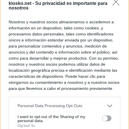
kiosko.net -
Su privacidad es importante para
nosotros
Nosotros y nuestros socios almacenamos o accedemos a
información en un dispositivo, tales como cookies, y
procesamos datos personales, tales como identificadores
únicos e información estándar enviada por un dispositivo,
para personalizar contenidos y anuncios, medición de
anuncios y del contenido e información sobre el público, así
como para desarrollar y mejorar productos. Con su permiso,
nosotros y nuestros socios podemos utilizar datos de
localización geográfica precisa e identificación mediante las
características de dispositivos. Puede hacer clic para
otorgarnos su consentimiento a nosotros y a nuestros socios
para que llevemos a cabo el procesamiento previamente
descrito. De forma alternativa, puede acceder a información
más detallada y cambiar sus preferencias antes de otorgar o
Personal Data Processing Opt Outs
negar su consentimiento. Tenga en cuenta que algún
procesamiento de sus datos personales puede no requerir
I want to opt-out of the Sharing of my
de su consentimiento, pero usted tiene el derecho de
personal data.
rechazar tal procesamiento. Sus preferencias se aplicarán
Opted In