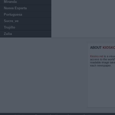
Miranda
Nueva Esparta
Portuguesa
Sucre_ve
Trujillo
Zulia
ABOUT
KIOSK
Kiosko.net
is a visu
access to the world
readable image take
each newspaper.