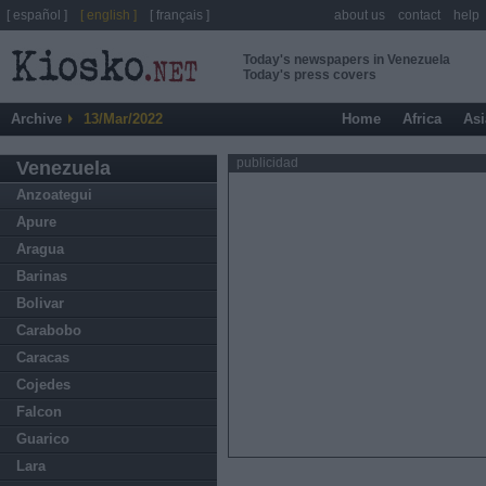
[ español ]
[ english ]
[ français ]
about us
contact
help
Today's newspapers in Venezuela
Today's press covers
Archive
13/Mar/2022
Home
Africa
Asi
publicidad
Venezuela
Anzoategui
Apure
Aragua
Barinas
Bolivar
Carabobo
Caracas
Cojedes
Falcon
Guarico
Lara