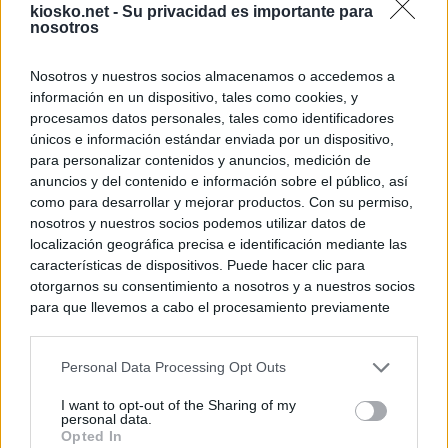
kiosko.net -
Su privacidad es importante para
nosotros
Nosotros y nuestros socios almacenamos o accedemos a
información en un dispositivo, tales como cookies, y
procesamos datos personales, tales como identificadores
únicos e información estándar enviada por un dispositivo,
para personalizar contenidos y anuncios, medición de
anuncios y del contenido e información sobre el público, así
como para desarrollar y mejorar productos. Con su permiso,
nosotros y nuestros socios podemos utilizar datos de
localización geográfica precisa e identificación mediante las
características de dispositivos. Puede hacer clic para
otorgarnos su consentimiento a nosotros y a nuestros socios
para que llevemos a cabo el procesamiento previamente
descrito. De forma alternativa, puede acceder a información
más detallada y cambiar sus preferencias antes de otorgar o
Personal Data Processing Opt Outs
negar su consentimiento. Tenga en cuenta que algún
procesamiento de sus datos personales puede no requerir
I want to opt-out of the Sharing of my
de su consentimiento, pero usted tiene el derecho de
personal data.
rechazar tal procesamiento. Sus preferencias se aplicarán
Opted In