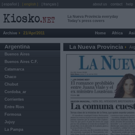
[ español ]
[ english ]
[ français ]
about us
contact
help
La Nueva Provincia everyday
Today's press covers
Archive
21/Apr/2011
Home
Africa
Asi
Argentina
La Nueva Provincia
Arg
Buenos Aires
Buenos Aires C.F.
Catamarca
Chaco
Chubut
Cordoba_ar
Corrientes
Entre Rios
Formosa
Jujuy
La Pampa