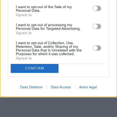
solo a este sitio web. Puede cambiar sus preferencias en
I want to opt-out of the Sale of my
cualquier momento entrando de nuevo en este sitio web o
Personal Data.
visitando nuestra política de privacidad.
Opted In
I want to opt-out of processing my
Personal Data for Targeted Advertising.
Opted In
I want to opt-out of Collection, Use,
Retention, Sale, and/or Sharing of my
Personal Data that Is Unrelated with the
Purposes for which it was collected.
Opted In
CONFIRM
Data Deletion
Data Access
Aviso legal