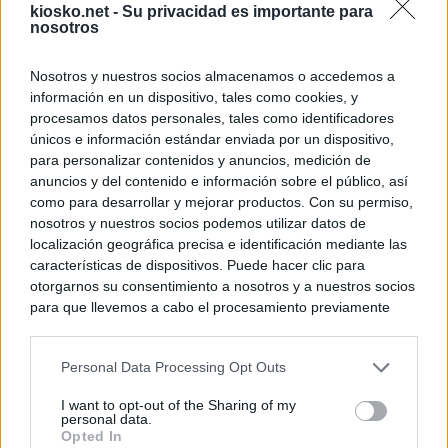
kiosko.net -
Su privacidad es importante para
nosotros
© Kiosko.net
Terms and Conditions
Privacy and Cookies
Nosotros y nuestros socios almacenamos o accedemos a
información en un dispositivo, tales como cookies, y
procesamos datos personales, tales como identificadores
únicos e información estándar enviada por un dispositivo,
para personalizar contenidos y anuncios, medición de
anuncios y del contenido e información sobre el público, así
como para desarrollar y mejorar productos. Con su permiso,
nosotros y nuestros socios podemos utilizar datos de
localización geográfica precisa e identificación mediante las
características de dispositivos. Puede hacer clic para
otorgarnos su consentimiento a nosotros y a nuestros socios
para que llevemos a cabo el procesamiento previamente
descrito. De forma alternativa, puede acceder a información
más detallada y cambiar sus preferencias antes de otorgar o
Personal Data Processing Opt Outs
negar su consentimiento. Tenga en cuenta que algún
procesamiento de sus datos personales puede no requerir
I want to opt-out of the Sharing of my
de su consentimiento, pero usted tiene el derecho de
personal data.
rechazar tal procesamiento. Sus preferencias se aplicarán
Opted In