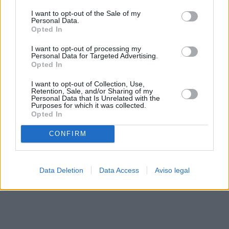
solo a este sitio web. Puede cambiar sus preferencias en
I want to opt-out of the Sale of my
cualquier momento entrando de nuevo en este sitio web o
Personal Data.
visitando nuestra política de privacidad.
Opted In
I want to opt-out of processing my
Personal Data for Targeted Advertising.
Opted In
I want to opt-out of Collection, Use,
Retention, Sale, and/or Sharing of my
Personal Data that Is Unrelated with the
Purposes for which it was collected.
Opted In
CONFIRM
Data Deletion
Data Access
Aviso legal