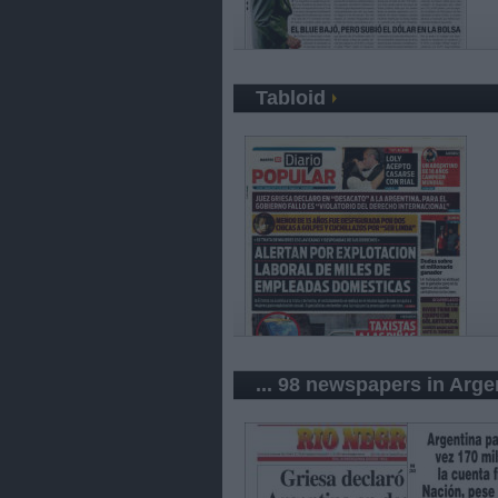
Tabloid
... 98 newspapers in Arge