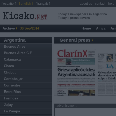
[ español ]
[ english ]
[ français ]
about us
contact
help
Today's newspapers in Argentina
Today's press covers
Archive
30/Sep/2014
Home
Africa
Asi
Argentina
General press
Buenos Aires
Buenos Aires C.F.
Catamarca
Chaco
Chubut
Cordoba_ar
Corrientes
Entre Rios
Formosa
Jujuy
advertisement
La Pampa