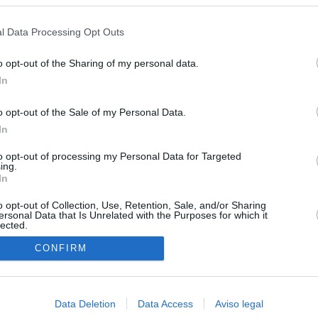
s en cualquier momento entrando de nuevo en este sitio web o visitan
privacidad.
l Data Processing Opt Outs
o opt-out of the Sharing of my personal data.
In
o opt-out of the Sale of my Personal Data.
In
to opt-out of processing my Personal Data for Targeted
ing.
In
O.NET
o opt-out of Collection, Use, Retention, Sale, and/or Sharing
ersonal Data that Is Unrelated with the Purposes for which it
lected.
ual daily press directory that gives access to the world's largest news
 a readable image taken from today's frontpage cover of each
In
CONFIRM
Data Deletion
Data Access
Aviso legal