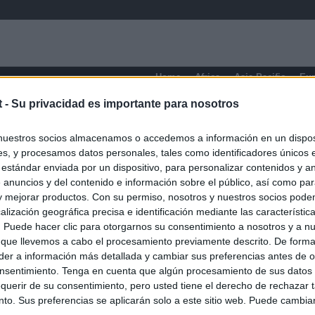
Home
Africa
Asia-Pacific
Eu
t -
Su privacidad es importante para nosotros
Washington D.C.
nuestros socios almacenamos o accedemos a información en un disposi
s, y procesamos datos personales, tales como identificadores únicos 
 estándar enviada por un dispositivo, para personalizar contenidos y a
 anuncios y del contenido e información sobre el público, así como pa
 y mejorar productos. Con su permiso, nosotros y nuestros socios podem
alización geográfica precisa e identificación mediante las característic
s. Puede hacer clic para otorgarnos su consentimiento a nosotros y a n
 que llevemos a cabo el procesamiento previamente descrito. De forma 
er a información más detallada y cambiar sus preferencias antes de o
nsentimiento. Tenga en cuenta que algún procesamiento de sus datos
querir de su consentimiento, pero usted tiene el derecho de rechazar t
to. Sus preferencias se aplicarán solo a este sitio web. Puede cambia