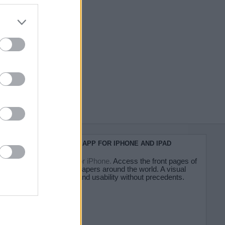
do nuestra
KIOSKO.NET APP FOR IPHONE AND IPAD
Kiosko.net for iPhone.
Access the front pages of
major newspapers around the world. A visual
experience and usability without precedents.