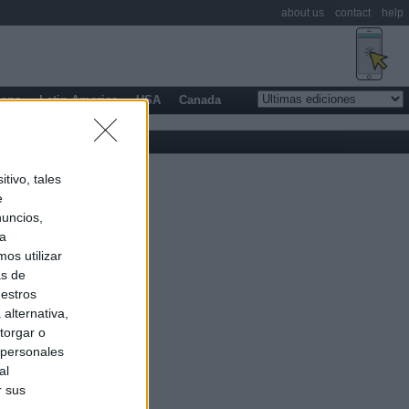
about us
contact
help
rope
Latin America
USA
Canada
tivo, tales
e
nuncios,
ra
os utilizar
as de
uestros
alternativa,
torgar o
 personales
al
r sus