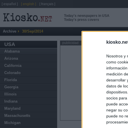
[ español ]
[ english ]
[ français ]
Today's newspapers in USA
Today's press covers
Archive
30/Sep/2014
kiosko.ne
publicidad
USA
Alabama
Nosotros y 
Arizona
como cookie
California
información
Colorado
medición de
Florida
desarrollar
datos de loc
Georgia
dispositivo
Illinois
socios para
Indiana
puede acced
Maryland
negar su co
Massachusetts
puede no re
procesamien
Michigan