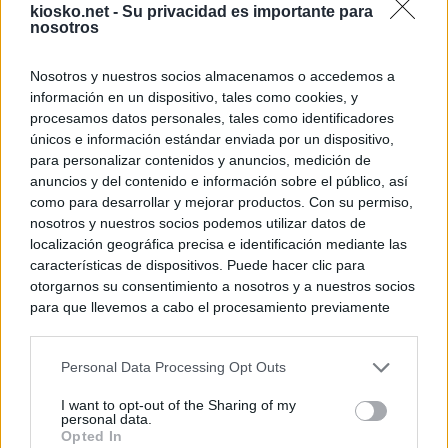
kiosko.net -
Su privacidad es importante para
nosotros
Nosotros y nuestros socios almacenamos o accedemos a
información en un dispositivo, tales como cookies, y
procesamos datos personales, tales como identificadores
únicos e información estándar enviada por un dispositivo,
para personalizar contenidos y anuncios, medición de
anuncios y del contenido e información sobre el público, así
como para desarrollar y mejorar productos. Con su permiso,
nosotros y nuestros socios podemos utilizar datos de
localización geográfica precisa e identificación mediante las
características de dispositivos. Puede hacer clic para
otorgarnos su consentimiento a nosotros y a nuestros socios
para que llevemos a cabo el procesamiento previamente
descrito. De forma alternativa, puede acceder a información
más detallada y cambiar sus preferencias antes de otorgar o
Personal Data Processing Opt Outs
negar su consentimiento. Tenga en cuenta que algún
procesamiento de sus datos personales puede no requerir
I want to opt-out of the Sharing of my
de su consentimiento, pero usted tiene el derecho de
personal data.
rechazar tal procesamiento. Sus preferencias se aplicarán
Opted In