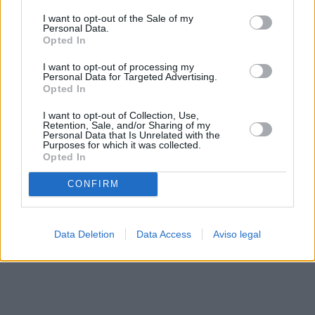
solo a este sitio web. Puede cambiar sus preferencias en
I want to opt-out of the Sale of my
cualquier momento entrando de nuevo en este sitio web o
Personal Data.
visitando nuestra política de privacidad.
Opted In
I want to opt-out of processing my
Personal Data for Targeted Advertising.
Opted In
I want to opt-out of Collection, Use,
Retention, Sale, and/or Sharing of my
Personal Data that Is Unrelated with the
Purposes for which it was collected.
Opted In
CONFIRM
Data Deletion
Data Access
Aviso legal