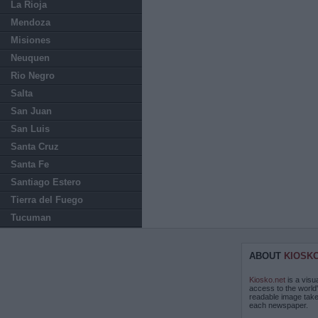
La Rioja
Mendoza
Misiones
Neuquen
Rio Negro
Salta
San Juan
San Luis
Santa Cruz
Santa Fe
Santiago Estero
Tierra del Fuego
Tucuman
ABOUT
KIOSK
Kiosko.net
is a visu
access to the world
readable image take
each newspaper.