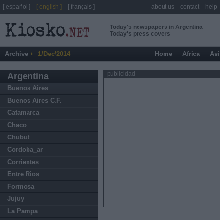
[ español ]
[ english ]
[ français ]
about us
contact
help
Today's newspapers in Argentina
Today's press covers
Archive
1/Dec/2014
Home
Africa
Asi
publicidad
Argentina
Buenos Aires
Buenos Aires C.F.
Catamarca
Chaco
Chubut
Cordoba_ar
Corrientes
Entre Rios
Formosa
Jujuy
La Pampa