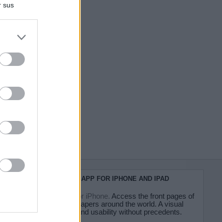
r sus
do nuestra
KIOSKO.NET APP FOR IPHONE AND IPAD
Kiosko.net for iPhone.
Access the front pages of
major newspapers around the world. A visual
experience and usability without precedents.