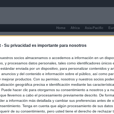
Home
Africa
Asia-Pacific
Eu
San Juan
t -
Su privacidad es importante para nosotros
nuestros socios almacenamos o accedemos a información en un disposi
s, y procesamos datos personales, tales como identificadores únicos 
 estándar enviada por un dispositivo, para personalizar contenidos y a
 anuncios y del contenido e información sobre el público, así como pa
 y mejorar productos. Con su permiso, nosotros y nuestros socios podem
alización geográfica precisa e identificación mediante las característic
s. Puede hacer clic para otorgarnos su consentimiento a nosotros y a n
 que llevemos a cabo el procesamiento previamente descrito. De forma 
er a información más detallada y cambiar sus preferencias antes de o
nsentimiento. Tenga en cuenta que algún procesamiento de sus datos
querir de su consentimiento, pero usted tiene el derecho de rechazar t