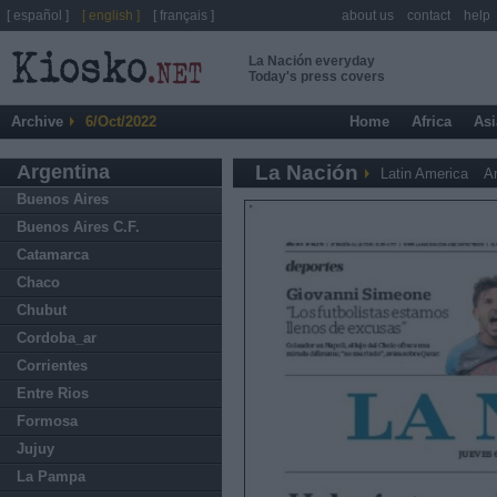
[ español ]
[ english ]
[ français ]
about us
contact
help
La Nación everyday
Today's press covers
Archive
6/Oct/2022
Home
Africa
Asi
Argentina
La Nación
Latin America
A
Buenos Aires
Buenos Aires C.F.
Catamarca
Chaco
Chubut
Cordoba_ar
Corrientes
Entre Rios
Formosa
Jujuy
La Pampa