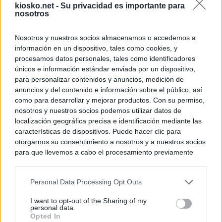
kiosko.net -
Su privacidad es importante para
nosotros
Nosotros y nuestros socios almacenamos o accedemos a
información en un dispositivo, tales como cookies, y
procesamos datos personales, tales como identificadores
únicos e información estándar enviada por un dispositivo,
para personalizar contenidos y anuncios, medición de
anuncios y del contenido e información sobre el público, así
como para desarrollar y mejorar productos. Con su permiso,
nosotros y nuestros socios podemos utilizar datos de
localización geográfica precisa e identificación mediante las
características de dispositivos. Puede hacer clic para
otorgarnos su consentimiento a nosotros y a nuestros socios
para que llevemos a cabo el procesamiento previamente
descrito. De forma alternativa, puede acceder a información
más detallada y cambiar sus preferencias antes de otorgar o
Personal Data Processing Opt Outs
negar su consentimiento. Tenga en cuenta que algún
procesamiento de sus datos personales puede no requerir
I want to opt-out of the Sharing of my
de su consentimiento, pero usted tiene el derecho de
personal data.
rechazar tal procesamiento. Sus preferencias se aplicarán
Opted In