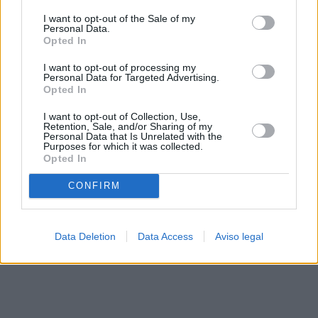
solo a este sitio web. Puede cambiar sus preferencias en
I want to opt-out of the Sale of my
cualquier momento entrando de nuevo en este sitio web o
Personal Data.
visitando nuestra política de privacidad.
Opted In
I want to opt-out of processing my
Personal Data for Targeted Advertising.
Opted In
I want to opt-out of Collection, Use,
Retention, Sale, and/or Sharing of my
Personal Data that Is Unrelated with the
Purposes for which it was collected.
Opted In
CONFIRM
Data Deletion
Data Access
Aviso legal