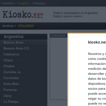
[ español ]
[ english ]
[ français ]
Today's newspapers in Argentina
Today's press covers
Archive
2/Oct/2024
publicidad
Argentina
kiosko.ne
Buenos Aires
Buenos Aires C.F.
Nosotros y 
Catamarca
como cookie
Chaco
información
Chubut
medición de
Cordoba_ar
desarrollar
Corrientes
datos de loc
dispositivo
Entre Rios
socios para
Formosa
puede acced
Jujuy
negar su co
La Pampa
puede no re