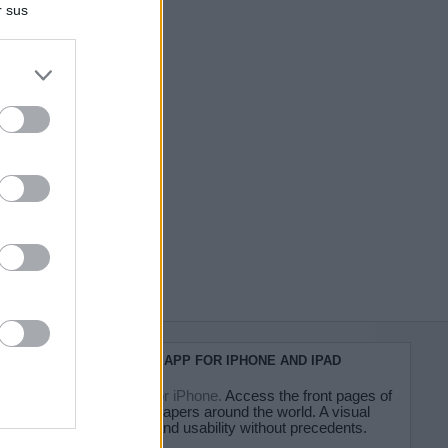
r sus
do nuestra
KIOSKO.NET APP FOR IPHONE AND IPAD
Kiosko.net for iPhone.
Access the front pages of
major newspapers around the world. A visual
experience and usability without precedents.