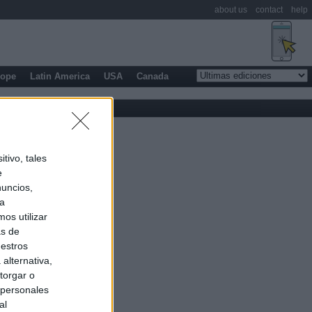
about us
contact
help
rope
Latin America
USA
Canada
tivo, tales
e
nuncios,
ra
os utilizar
as de
uestros
alternativa,
torgar o
 personales
al