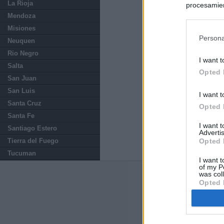
La Rioja
procesamien
preferencia
Mendoza
política de 
Misiones
Persona
Neuquen
Rio Negro
I want t
Salta
Opted 
San Juan
San Luis
I want t
Santa Cruz
Opted 
Santa Fe
I want 
Santiago Estero
Advertis
Tierra del Fuego
Opted 
Tucuman
I want t
of my P
was col
ABOUT
KIOSK
Opted 
Kiosko.net
is a vis
sites and displays
newspaper.