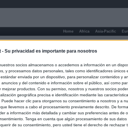
Home
Africa
Asia-Pacific
Eu
Chaco
t -
Su privacidad es importante para nosotros
nuestros socios almacenamos o accedemos a información en un disposi
s, y procesamos datos personales, tales como identificadores únicos 
 estándar enviada por un dispositivo, para personalizar contenidos y a
 anuncios y del contenido e información sobre el público, así como pa
 y mejorar productos. Con su permiso, nosotros y nuestros socios podem
alización geográfica precisa e identificación mediante las característic
s. Puede hacer clic para otorgarnos su consentimiento a nosotros y a n
 que llevemos a cabo el procesamiento previamente descrito. De forma 
er a información más detallada y cambiar sus preferencias antes de o
nsentimiento. Tenga en cuenta que algún procesamiento de sus datos
querir de su consentimiento, pero usted tiene el derecho de rechazar t