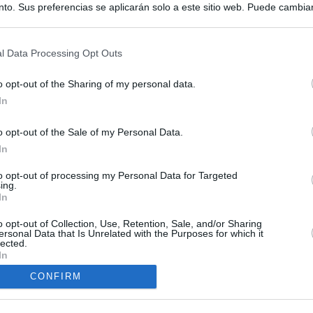
to. Sus preferencias se aplicarán solo a este sitio web. Puede cambia
s en cualquier momento entrando de nuevo en este sitio web o visitan
privacidad.
l Data Processing Opt Outs
o opt-out of the Sharing of my personal data.
In
o opt-out of the Sale of my Personal Data.
In
to opt-out of processing my Personal Data for Targeted
ing.
In
o opt-out of Collection, Use, Retention, Sale, and/or Sharing
ersonal Data that Is Unrelated with the Purposes for which it
lected.
O.NET
In
ual daily press directory that gives access to the world's largest news
CONFIRM
 a readable image taken from today's frontpage cover of each