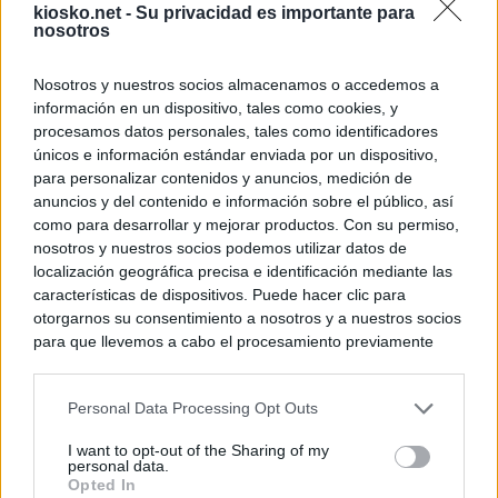
kiosko.net -
Su privacidad es importante para
nosotros
Nosotros y nuestros socios almacenamos o accedemos a
información en un dispositivo, tales como cookies, y
procesamos datos personales, tales como identificadores
únicos e información estándar enviada por un dispositivo,
para personalizar contenidos y anuncios, medición de
anuncios y del contenido e información sobre el público, así
como para desarrollar y mejorar productos. Con su permiso,
nosotros y nuestros socios podemos utilizar datos de
localización geográfica precisa e identificación mediante las
características de dispositivos. Puede hacer clic para
otorgarnos su consentimiento a nosotros y a nuestros socios
para que llevemos a cabo el procesamiento previamente
descrito. De forma alternativa, puede acceder a información
más detallada y cambiar sus preferencias antes de otorgar o
Personal Data Processing Opt Outs
negar su consentimiento. Tenga en cuenta que algún
procesamiento de sus datos personales puede no requerir
I want to opt-out of the Sharing of my
de su consentimiento, pero usted tiene el derecho de
personal data.
rechazar tal procesamiento. Sus preferencias se aplicarán
Opted In