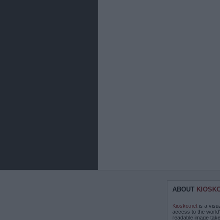
ABOUT
KIOSK
Kiosko.net
is a visu
access to the world
readable image take