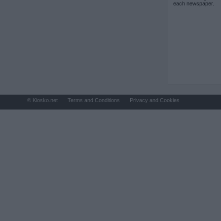
each newspaper.
© Kiosko.net
Terms and Conditions
Privacy and Cookies