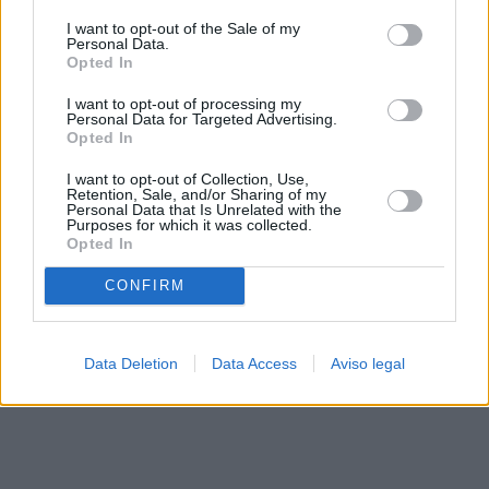
solo a este sitio web. Puede cambiar sus preferencias en
I want to opt-out of the Sale of my
cualquier momento entrando de nuevo en este sitio web o
Personal Data.
visitando nuestra política de privacidad.
Opted In
I want to opt-out of processing my
Personal Data for Targeted Advertising.
Opted In
I want to opt-out of Collection, Use,
Retention, Sale, and/or Sharing of my
Personal Data that Is Unrelated with the
Purposes for which it was collected.
Opted In
CONFIRM
Data Deletion
Data Access
Aviso legal