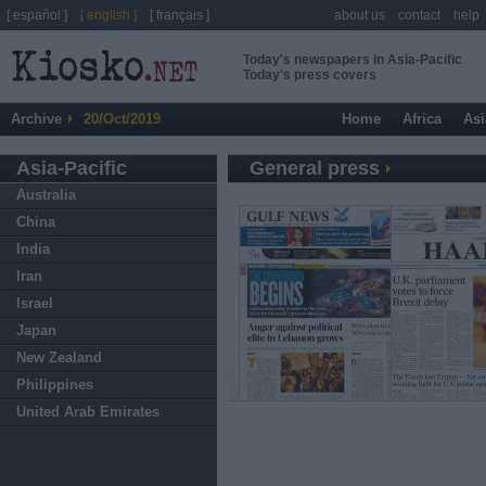
[ español ]
[ english ]
[ français ]
about us
contact
help
Today's newspapers in Asia-Pacific
Today's press covers
Archive
20/Oct/2019
Home
Africa
Asi
Asia-Pacific
General press
Australia
China
India
Iran
Israel
Japan
New Zealand
Philippines
United Arab Emirates