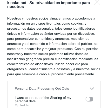
kiosko.net -
Su privacidad es importante para
nosotros
Nosotros y nuestros socios almacenamos o accedemos a
información en un dispositivo, tales como cookies, y
procesamos datos personales, tales como identificadores
únicos e información estándar enviada por un dispositivo,
para personalizar contenidos y anuncios, medición de
anuncios y del contenido e información sobre el público, así
como para desarrollar y mejorar productos. Con su permiso,
nosotros y nuestros socios podemos utilizar datos de
localización geográfica precisa e identificación mediante las
características de dispositivos. Puede hacer clic para
otorgarnos su consentimiento a nosotros y a nuestros socios
para que llevemos a cabo el procesamiento previamente
descrito. De forma alternativa, puede acceder a información
más detallada y cambiar sus preferencias antes de otorgar o
Personal Data Processing Opt Outs
negar su consentimiento. Tenga en cuenta que algún
procesamiento de sus datos personales puede no requerir
I want to opt-out of the Sharing of my
de su consentimiento, pero usted tiene el derecho de
personal data.
rechazar tal procesamiento. Sus preferencias se aplicarán
Opted In