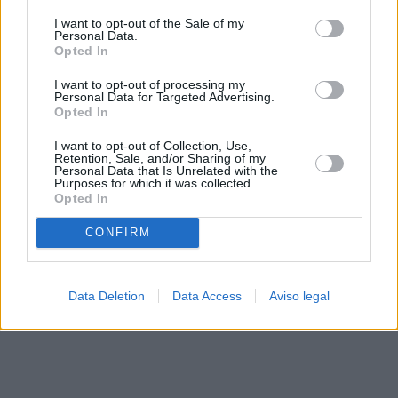
solo a este sitio web. Puede cambiar sus preferencias en
I want to opt-out of the Sale of my
cualquier momento entrando de nuevo en este sitio web o
Personal Data.
visitando nuestra política de privacidad.
Opted In
I want to opt-out of processing my
Personal Data for Targeted Advertising.
Opted In
I want to opt-out of Collection, Use,
Retention, Sale, and/or Sharing of my
Personal Data that Is Unrelated with the
Purposes for which it was collected.
Opted In
CONFIRM
Data Deletion
Data Access
Aviso legal