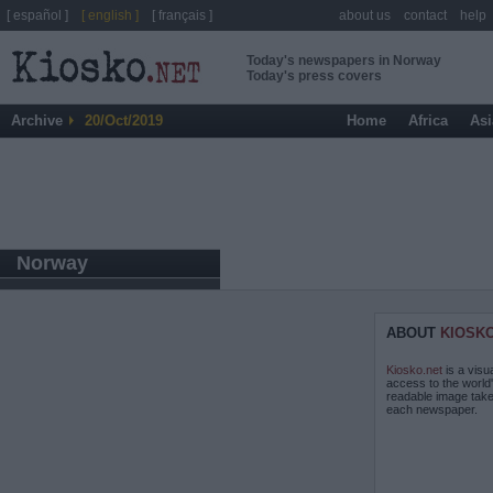
[ español ]
[ english ]
[ français ]
about us
contact
help
Today's newspapers in Norway
Today's press covers
Archive
20/Oct/2019
Home
Africa
Asi
Norway
ABOUT
KIOSK
Kiosko.net
is a visu
access to the world
readable image take
each newspaper.