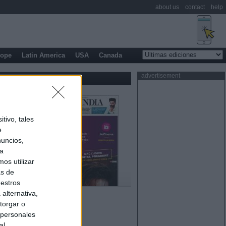
about us
contact
help
rope
Latin America
USA
Canada
advertisement
tivo, tales
e
nuncios,
ra
os utilizar
as de
uestros
alternativa,
torgar o
 personales
al