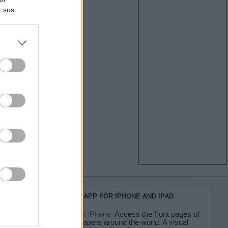
r sus
do nuestra
KIOSKO.NET APP FOR IPHONE AND IPAD
Kiosko.net for iPhone.
Access the front pages of
major newspapers around the world. A visual