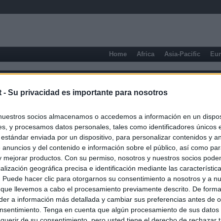
Home
Africa
Asia-Pacific
Eu
t -
Su privacidad es importante para nosotros
nuestros socios almacenamos o accedemos a información en un disposi
s, y procesamos datos personales, tales como identificadores únicos 
 estándar enviada por un dispositivo, para personalizar contenidos y a
 anuncios y del contenido e información sobre el público, así como pa
 y mejorar productos. Con su permiso, nosotros y nuestros socios podem
alización geográfica precisa e identificación mediante las característic
s. Puede hacer clic para otorgarnos su consentimiento a nosotros y a n
 que llevemos a cabo el procesamiento previamente descrito. De forma 
er a información más detallada y cambiar sus preferencias antes de o
nsentimiento. Tenga en cuenta que algún procesamiento de sus datos
querir de su consentimiento, pero usted tiene el derecho de rechazar t