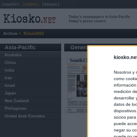
[ español ]
[ english ]
[ français ]
Today's newspapers in Asia-Pacific
Today's press covers
Archive
9/Jun/2023
Asia-Pacific
General press
Australia
kiosko.ne
China
India
Nosotros y 
Iran
como cookie
información
Israel
medición de
Japan
desarrollar
New Zealand
datos de loc
Philippines
dispositivo
United Arab Emirates
socios para
puede acced
negar su co
puede no re