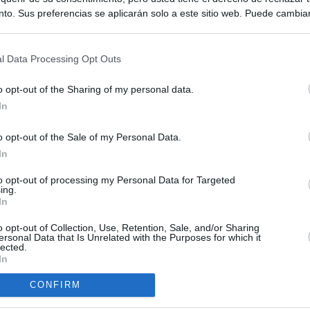
to. Sus preferencias se aplicarán solo a este sitio web. Puede cambia
s en cualquier momento entrando de nuevo en este sitio web o visitan
privacidad.
l Data Processing Opt Outs
o opt-out of the Sharing of my personal data.
In
o opt-out of the Sale of my Personal Data.
In
to opt-out of processing my Personal Data for Targeted
ing.
In
o opt-out of Collection, Use, Retention, Sale, and/or Sharing
ersonal Data that Is Unrelated with the Purposes for which it
lected.
In
O.NET
CONFIRM
ual daily press directory that gives access to the world's largest news
 a readable image taken from today's frontpage cover of each