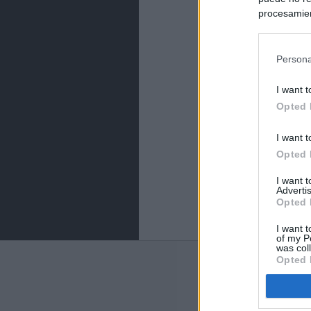
procesamien
preferencia
política de 
Persona
I want t
Opted 
I want t
Opted 
I want 
Advertis
Opted 
I want t
of my P
was col
Opted 
ABOUT
KIOSK
Kiosko.net
is a vis
sites and displays
newspaper.