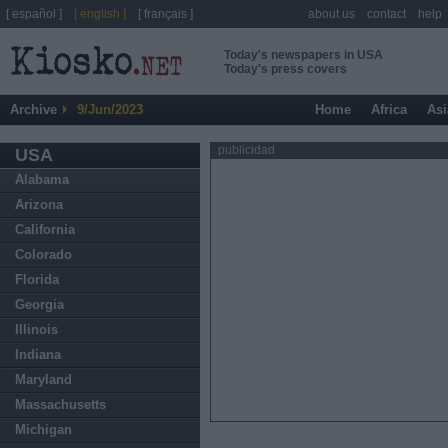
[ español ]
[ english ]
[ français ]
about us
contact
help
Today's newspapers in USA
Today's press covers
Archive
9/Jun/2023
Home
Africa
Asi
publicidad
USA
Alabama
Arizona
California
Colorado
Florida
Georgia
Illinois
Indiana
Maryland
Massachusetts
Michigan