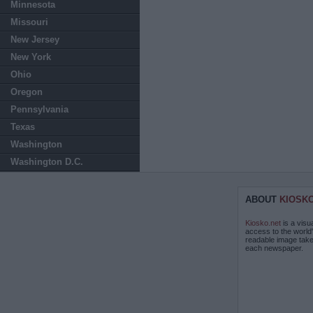
Minnesota
Missouri
New Jersey
New York
Ohio
Oregon
Pennsylvania
Texas
Washington
Washington D.C.
ABOUT
KIOSK
Kiosko.net
is a visu
access to the world
readable image take
each newspaper.