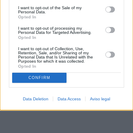
solo a este sitio web. Puede cambiar sus preferencias en
I want to opt-out of the Sale of my
cualquier momento entrando de nuevo en este sitio web o
Personal Data.
visitando nuestra política de privacidad.
Opted In
I want to opt-out of processing my
Personal Data for Targeted Advertising.
Opted In
I want to opt-out of Collection, Use,
Retention, Sale, and/or Sharing of my
Personal Data that Is Unrelated with the
Purposes for which it was collected.
Opted In
CONFIRM
Data Deletion
Data Access
Aviso legal