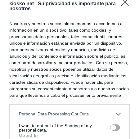
kiosko.net -
Su privacidad es importante para
nosotros
Nosotros y nuestros socios almacenamos o accedemos a
información en un dispositivo, tales como cookies, y
procesamos datos personales, tales como identificadores
únicos e información estándar enviada por un dispositivo,
para personalizar contenidos y anuncios, medición de
anuncios y del contenido e información sobre el público, así
como para desarrollar y mejorar productos. Con su permiso,
nosotros y nuestros socios podemos utilizar datos de
localización geográfica precisa e identificación mediante las
características de dispositivos. Puede hacer clic para
otorgarnos su consentimiento a nosotros y a nuestros socios
para que llevemos a cabo el procesamiento previamente
descrito. De forma alternativa, puede acceder a información
más detallada y cambiar sus preferencias antes de otorgar o
Personal Data Processing Opt Outs
negar su consentimiento. Tenga en cuenta que algún
procesamiento de sus datos personales puede no requerir
I want to opt-out of the Sharing of my
de su consentimiento, pero usted tiene el derecho de
personal data.
rechazar tal procesamiento. Sus preferencias se aplicarán
Opted In