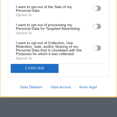
solo a este sitio web. Puede cambiar sus preferencias en
I want to opt-out of the Sale of my
cualquier momento entrando de nuevo en este sitio web o
Personal Data.
visitando nuestra política de privacidad.
Opted In
I want to opt-out of processing my
Personal Data for Targeted Advertising.
Opted In
I want to opt-out of Collection, Use,
Retention, Sale, and/or Sharing of my
Personal Data that Is Unrelated with the
Purposes for which it was collected.
Opted In
CONFIRM
Data Deletion
Data Access
Aviso legal