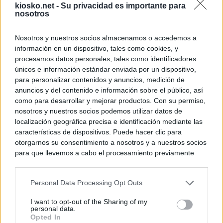
kiosko.net -
Su privacidad es importante para
nosotros
Nosotros y nuestros socios almacenamos o accedemos a
información en un dispositivo, tales como cookies, y
procesamos datos personales, tales como identificadores
únicos e información estándar enviada por un dispositivo,
para personalizar contenidos y anuncios, medición de
anuncios y del contenido e información sobre el público, así
como para desarrollar y mejorar productos. Con su permiso,
nosotros y nuestros socios podemos utilizar datos de
localización geográfica precisa e identificación mediante las
características de dispositivos. Puede hacer clic para
otorgarnos su consentimiento a nosotros y a nuestros socios
para que llevemos a cabo el procesamiento previamente
descrito. De forma alternativa, puede acceder a información
más detallada y cambiar sus preferencias antes de otorgar o
Personal Data Processing Opt Outs
negar su consentimiento. Tenga en cuenta que algún
procesamiento de sus datos personales puede no requerir
I want to opt-out of the Sharing of my
de su consentimiento, pero usted tiene el derecho de
personal data.
rechazar tal procesamiento. Sus preferencias se aplicarán
Opted In