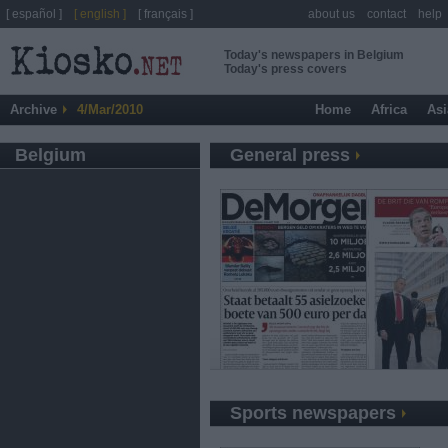
[ español ]
[ english ]
[ français ]
about us
contact
help
Today's newspapers in Belgium
Today's press covers
Archive
4/Mar/2010
Home
Africa
Asi
Belgium
General press
Sports newspapers