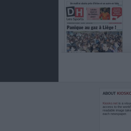
ABOUT
KIOSK
Kiosko.net
is a visu
access to the world
readable image take
each newspaper.