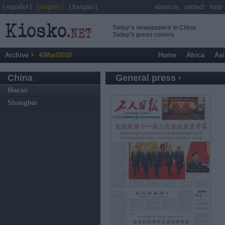
[ español ]
[ english ]
[ français ]
about us
contact
help
Today's newspapers in China
Today's press covers
Archive
4/Mar/2010
Home
Africa
Asi
China
General press
Macao
Shanghai