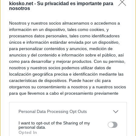
kiosko.net -
Su privacidad es importante para
nosotros
Nosotros y nuestros socios almacenamos o accedemos a
información en un dispositivo, tales como cookies, y
procesamos datos personales, tales como identificadores
únicos e información estándar enviada por un dispositivo,
para personalizar contenidos y anuncios, medición de
anuncios y del contenido e información sobre el público, así
como para desarrollar y mejorar productos. Con su permiso,
nosotros y nuestros socios podemos utilizar datos de
localización geográfica precisa e identificación mediante las
características de dispositivos. Puede hacer clic para
otorgarnos su consentimiento a nosotros y a nuestros socios
para que llevemos a cabo el procesamiento previamente
descrito. De forma alternativa, puede acceder a información
más detallada y cambiar sus preferencias antes de otorgar o
Personal Data Processing Opt Outs
negar su consentimiento. Tenga en cuenta que algún
procesamiento de sus datos personales puede no requerir
I want to opt-out of the Sharing of my
de su consentimiento, pero usted tiene el derecho de
personal data.
rechazar tal procesamiento. Sus preferencias se aplicarán
Opted In