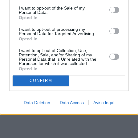
solo a este sitio web. Puede cambiar sus preferencias en
I want to opt-out of the Sale of my
cualquier momento entrando de nuevo en este sitio web o
Personal Data.
visitando nuestra política de privacidad.
Opted In
I want to opt-out of processing my
Personal Data for Targeted Advertising.
Opted In
I want to opt-out of Collection, Use,
Retention, Sale, and/or Sharing of my
Personal Data that Is Unrelated with the
Purposes for which it was collected.
Opted In
CONFIRM
Data Deletion
Data Access
Aviso legal