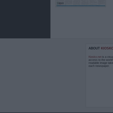
ABOUT
KIOSK
Kiosko.net
is a visu
access to the world
readable image take
each newspaper.