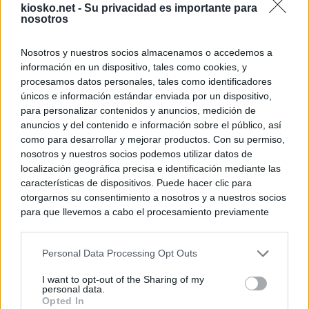
kiosko.net -
Su privacidad es importante para
nosotros
Nosotros y nuestros socios almacenamos o accedemos a
información en un dispositivo, tales como cookies, y
procesamos datos personales, tales como identificadores
únicos e información estándar enviada por un dispositivo,
para personalizar contenidos y anuncios, medición de
anuncios y del contenido e información sobre el público, así
como para desarrollar y mejorar productos. Con su permiso,
nosotros y nuestros socios podemos utilizar datos de
localización geográfica precisa e identificación mediante las
características de dispositivos. Puede hacer clic para
otorgarnos su consentimiento a nosotros y a nuestros socios
para que llevemos a cabo el procesamiento previamente
descrito. De forma alternativa, puede acceder a información
más detallada y cambiar sus preferencias antes de otorgar o
Personal Data Processing Opt Outs
negar su consentimiento. Tenga en cuenta que algún
procesamiento de sus datos personales puede no requerir
I want to opt-out of the Sharing of my
de su consentimiento, pero usted tiene el derecho de
personal data.
rechazar tal procesamiento. Sus preferencias se aplicarán
Opted In