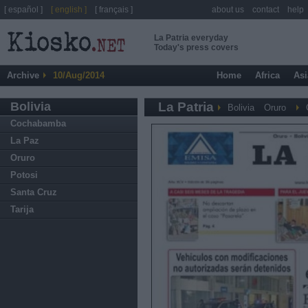
[ español ]
[ english ]
[ français ]
about us
contact
help
La Patria everyday
Today's press covers
Archive
10/Aug/2014
Home
Africa
Asi
Bolivia
La Patria
Bolivia
Oruro
Cochabamba
La Paz
Oruro
Potosi
Santa Cruz
Tarija