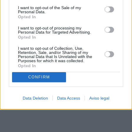
solo a este sitio web. Puede cambiar sus preferencias en
I want to opt-out of the Sale of my
cualquier momento entrando de nuevo en este sitio web o
Personal Data.
visitando nuestra política de privacidad.
Opted In
I want to opt-out of processing my
Personal Data for Targeted Advertising.
Opted In
I want to opt-out of Collection, Use,
Retention, Sale, and/or Sharing of my
Personal Data that Is Unrelated with the
Purposes for which it was collected.
Opted In
CONFIRM
Data Deletion
Data Access
Aviso legal