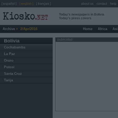
[ español ]
[ english ]
[ français ]
about us
contact
help
Today's newspapers in Bolivia
Today's press covers
Archive
2/Apr/2016
Home
Africa
Asi
publicidad
Bolivia
Cochabamba
La Paz
Oruro
Potosi
Santa Cruz
Tarija