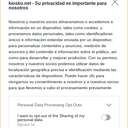
kiosko.net -
Su privacidad es importante para
nosotros
Nosotros y nuestros socios almacenamos o accedemos a
información en un dispositivo, tales como cookies, y
procesamos datos personales, tales como identificadores
únicos e información estándar enviada por un dispositivo,
para personalizar contenidos y anuncios, medición de
anuncios y del contenido e información sobre el público, así
como para desarrollar y mejorar productos. Con su permiso,
nosotros y nuestros socios podemos utilizar datos de
localización geográfica precisa e identificación mediante las
características de dispositivos. Puede hacer clic para
otorgarnos su consentimiento a nosotros y a nuestros socios
para que llevemos a cabo el procesamiento previamente
descrito. De forma alternativa, puede acceder a información
más detallada y cambiar sus preferencias antes de otorgar o
Personal Data Processing Opt Outs
negar su consentimiento. Tenga en cuenta que algún
procesamiento de sus datos personales puede no requerir
I want to opt-out of the Sharing of my
de su consentimiento, pero usted tiene el derecho de
personal data.
rechazar tal procesamiento. Sus preferencias se aplicarán
Opted In