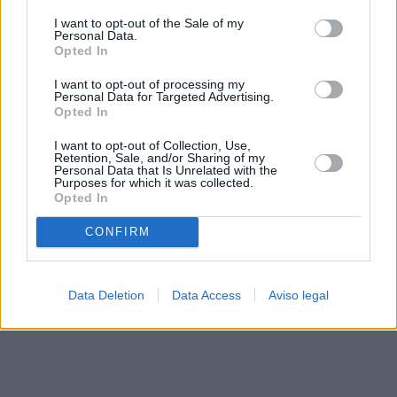
solo a este sitio web. Puede cambiar sus preferencias en
I want to opt-out of the Sale of my
cualquier momento entrando de nuevo en este sitio web o
Personal Data.
visitando nuestra política de privacidad.
Opted In
I want to opt-out of processing my
Personal Data for Targeted Advertising.
Opted In
I want to opt-out of Collection, Use,
Retention, Sale, and/or Sharing of my
Personal Data that Is Unrelated with the
Purposes for which it was collected.
Opted In
CONFIRM
Data Deletion
Data Access
Aviso legal