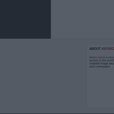
ABOUT
KIOSK
Kiosko.net
is a visu
access to the world
readable image take
each newspaper.