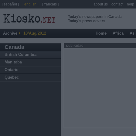
[ español ]
[ english ]
[ français ]
about us
contact
help
Today's newspapers in Canada
Today's press covers
Archive
18/Aug/2012
Home
Africa
Asi
publicidad
Canada
British Columbia
Manitoba
Ontario
Quebec