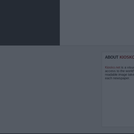
ABOUT
KIOSK
Kiosko.net
is a visu
access to the world
readable image take
each newspaper.