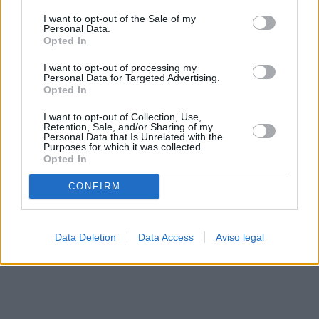
solo a este sitio web. Puede cambiar sus preferencias en
I want to opt-out of the Sale of my
cualquier momento entrando de nuevo en este sitio web o
Personal Data.
visitando nuestra política de privacidad.
Opted In
I want to opt-out of processing my
Personal Data for Targeted Advertising.
Opted In
I want to opt-out of Collection, Use,
Retention, Sale, and/or Sharing of my
Personal Data that Is Unrelated with the
Purposes for which it was collected.
Opted In
CONFIRM
Data Deletion
Data Access
Aviso legal