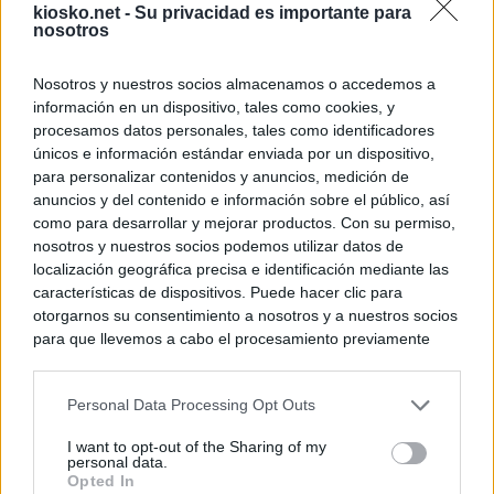
kiosko.net -
Su privacidad es importante para
nosotros
Nosotros y nuestros socios almacenamos o accedemos a
información en un dispositivo, tales como cookies, y
procesamos datos personales, tales como identificadores
únicos e información estándar enviada por un dispositivo,
para personalizar contenidos y anuncios, medición de
anuncios y del contenido e información sobre el público, así
como para desarrollar y mejorar productos. Con su permiso,
nosotros y nuestros socios podemos utilizar datos de
localización geográfica precisa e identificación mediante las
características de dispositivos. Puede hacer clic para
otorgarnos su consentimiento a nosotros y a nuestros socios
para que llevemos a cabo el procesamiento previamente
descrito. De forma alternativa, puede acceder a información
más detallada y cambiar sus preferencias antes de otorgar o
Personal Data Processing Opt Outs
negar su consentimiento. Tenga en cuenta que algún
procesamiento de sus datos personales puede no requerir
I want to opt-out of the Sharing of my
de su consentimiento, pero usted tiene el derecho de
personal data.
rechazar tal procesamiento. Sus preferencias se aplicarán
Opted In