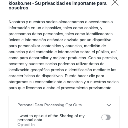
kiosko.net -
Su privacidad es importante para
nosotros
Nosotros y nuestros socios almacenamos o accedemos a
información en un dispositivo, tales como cookies, y
procesamos datos personales, tales como identificadores
únicos e información estándar enviada por un dispositivo,
para personalizar contenidos y anuncios, medición de
anuncios y del contenido e información sobre el público, así
como para desarrollar y mejorar productos. Con su permiso,
nosotros y nuestros socios podemos utilizar datos de
localización geográfica precisa e identificación mediante las
características de dispositivos. Puede hacer clic para
otorgarnos su consentimiento a nosotros y a nuestros socios
para que llevemos a cabo el procesamiento previamente
descrito. De forma alternativa, puede acceder a información
más detallada y cambiar sus preferencias antes de otorgar o
Personal Data Processing Opt Outs
negar su consentimiento. Tenga en cuenta que algún
procesamiento de sus datos personales puede no requerir
I want to opt-out of the Sharing of my
de su consentimiento, pero usted tiene el derecho de
personal data.
rechazar tal procesamiento. Sus preferencias se aplicarán
Opted In