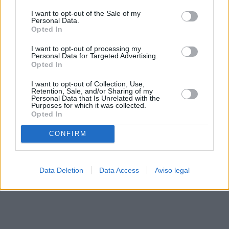
solo a este sitio web. Puede cambiar sus preferencias en
I want to opt-out of the Sale of my
cualquier momento entrando de nuevo en este sitio web o
Personal Data.
visitando nuestra política de privacidad.
Opted In
I want to opt-out of processing my
Personal Data for Targeted Advertising.
Opted In
I want to opt-out of Collection, Use,
Retention, Sale, and/or Sharing of my
Personal Data that Is Unrelated with the
Purposes for which it was collected.
Opted In
CONFIRM
Data Deletion
Data Access
Aviso legal