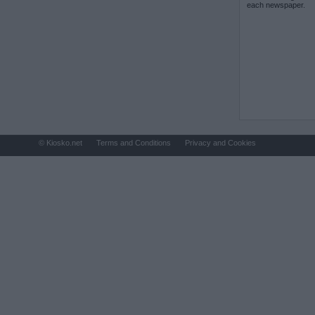
each newspaper.
© Kiosko.net
Terms and Conditions
Privacy and Cookies