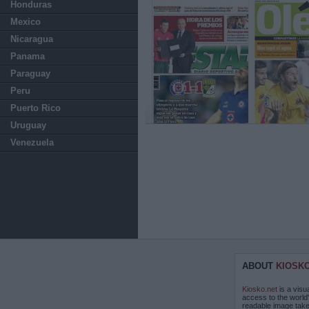
Honduras
Mexico
Nicaragua
Panama
Paraguay
Peru
Puerto Rico
Uruguay
Venezuela
ABOUT
KIOSK
Kiosko.net
is a visu
access to the world
readable image take