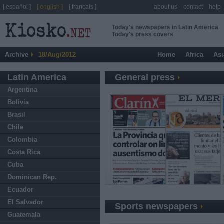
[ español ]
[ english ]
[ français ]
about us
contact
help
Today's newspapers in Latin America
Today's press covers
Archive
18/Aug/2012
Home
Africa
Asi
Latin America
General press
Argentina
Bolivia
Brasil
Chile
Colombia
Costa Rica
Cuba
Dominican Rep.
Ecuador
El Salvador
Sports newspapers
Guatemala