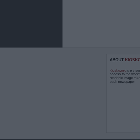
ABOUT
KIOSK
Kiosko.net
is a visu
access to the world
readable image take
each newspaper.