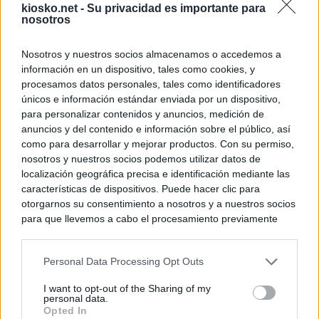
kiosko.net -
Su privacidad es importante para
nosotros
Nosotros y nuestros socios almacenamos o accedemos a
información en un dispositivo, tales como cookies, y
procesamos datos personales, tales como identificadores
únicos e información estándar enviada por un dispositivo,
para personalizar contenidos y anuncios, medición de
anuncios y del contenido e información sobre el público, así
como para desarrollar y mejorar productos. Con su permiso,
nosotros y nuestros socios podemos utilizar datos de
localización geográfica precisa e identificación mediante las
características de dispositivos. Puede hacer clic para
otorgarnos su consentimiento a nosotros y a nuestros socios
para que llevemos a cabo el procesamiento previamente
descrito. De forma alternativa, puede acceder a información
más detallada y cambiar sus preferencias antes de otorgar o
Personal Data Processing Opt Outs
negar su consentimiento. Tenga en cuenta que algún
procesamiento de sus datos personales puede no requerir
I want to opt-out of the Sharing of my
de su consentimiento, pero usted tiene el derecho de
personal data.
rechazar tal procesamiento. Sus preferencias se aplicarán
Opted In