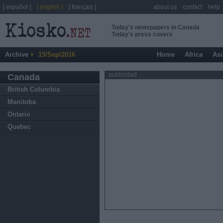
[ español ]
[ english ]
[ français ]
about us
contact
help
Today's newspapers in Canada
Today's press covers
Archive
15/Sep/2016
Home
Africa
Asi
publicidad
Canada
British Columbia
Manitoba
Ontario
Quebec