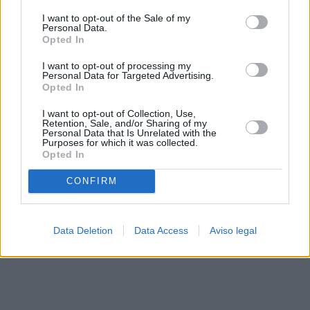
solo a este sitio web. Puede cambiar sus preferencias en
I want to opt-out of the Sale of my
cualquier momento entrando de nuevo en este sitio web o
Personal Data.
visitando nuestra política de privacidad.
Opted In
I want to opt-out of processing my
Personal Data for Targeted Advertising.
Opted In
I want to opt-out of Collection, Use,
Retention, Sale, and/or Sharing of my
Personal Data that Is Unrelated with the
Purposes for which it was collected.
Opted In
CONFIRM
Data Deletion
Data Access
Aviso legal