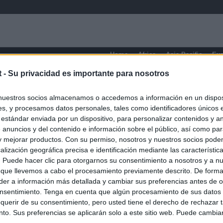
Home
Africa
Asia-Pacific
Eu
t -
Su privacidad es importante para nosotros
Ontario
nuestros socios almacenamos o accedemos a información en un disposi
s, y procesamos datos personales, tales como identificadores únicos 
 estándar enviada por un dispositivo, para personalizar contenidos y a
 anuncios y del contenido e información sobre el público, así como pa
 y mejorar productos. Con su permiso, nosotros y nuestros socios podem
alización geográfica precisa e identificación mediante las característic
s. Puede hacer clic para otorgarnos su consentimiento a nosotros y a n
 que llevemos a cabo el procesamiento previamente descrito. De forma 
er a información más detallada y cambiar sus preferencias antes de o
nsentimiento. Tenga en cuenta que algún procesamiento de sus datos
querir de su consentimiento, pero usted tiene el derecho de rechazar t
to. Sus preferencias se aplicarán solo a este sitio web. Puede cambia