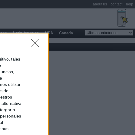
about us
contact
help
rope
Latin America
USA
Canada
tivo, tales
e
nuncios,
ra
os utilizar
as de
uestros
alternativa,
torgar o
 personales
al
r sus