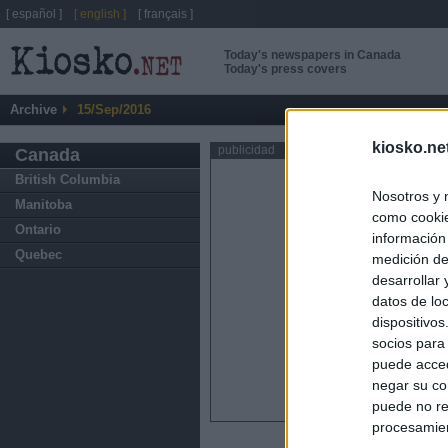
[ español ]
[ english ]
[ français ]
Today's newspapers in Canada
Today's press covers
Archive
15/Sep/2016
kiosko.ne
publicidad
Canada
British Columbia
Nosotros y 
Manitoba
como cookie
Ontario
información
Quebec
medición de
desarrollar
datos de loc
dispositivo
socios para
puede acced
negar su co
puede no re
procesamien