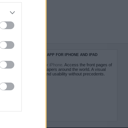
do nuestra
KIOSKO.NET APP FOR IPHONE AND IPAD
Kiosko.net for iPhone.
Access the front pages of
major newspapers around the world. A visual
experience and usability without precedents.