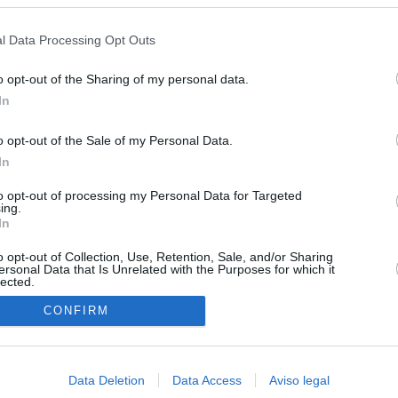
s en cualquier momento entrando de nuevo en este sitio web o visitan
privacidad.
l Data Processing Opt Outs
o opt-out of the Sharing of my personal data.
In
o opt-out of the Sale of my Personal Data.
In
O.NET
to opt-out of processing my Personal Data for Targeted
ual daily press directory that gives access to the world's largest news
ing.
 a readable image taken from today's frontpage cover of each
In
o opt-out of Collection, Use, Retention, Sale, and/or Sharing
ersonal Data that Is Unrelated with the Purposes for which it
lected.
In
CONFIRM
Data Deletion
Data Access
Aviso legal