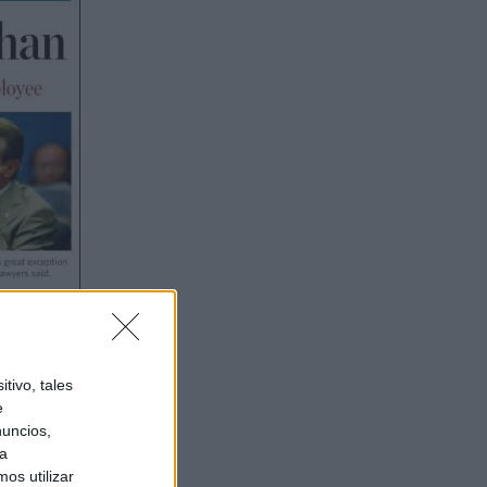
tivo, tales
e
nuncios,
ra
os utilizar