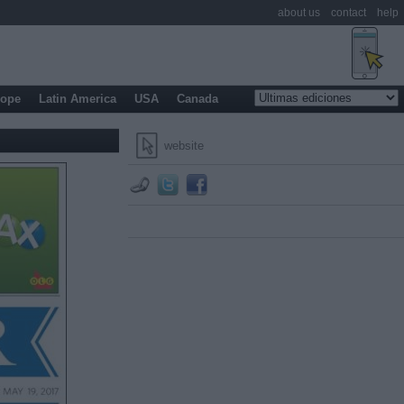
about us
contact
help
rope
Latin America
USA
Canada
website