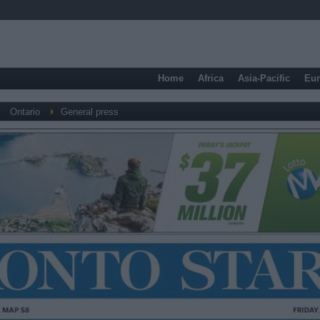
Home
Africa
Asia-Pacific
Eu
Ontario
General press