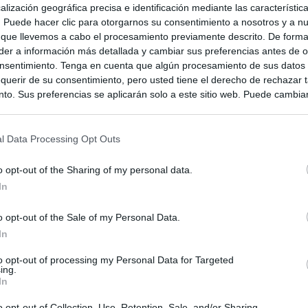
alización geográfica precisa e identificación mediante las característic
s. Puede hacer clic para otorgarnos su consentimiento a nosotros y a n
 que llevemos a cabo el procesamiento previamente descrito. De forma 
er a información más detallada y cambiar sus preferencias antes de o
nsentimiento. Tenga en cuenta que algún procesamiento de sus datos
querir de su consentimiento, pero usted tiene el derecho de rechazar t
to. Sus preferencias se aplicarán solo a este sitio web. Puede cambia
s en cualquier momento entrando de nuevo en este sitio web o visitan
privacidad.
l Data Processing Opt Outs
o opt-out of the Sharing of my personal data.
In
o opt-out of the Sale of my Personal Data.
In
to opt-out of processing my Personal Data for Targeted
ing.
In
o opt-out of Collection, Use, Retention, Sale, and/or Sharing