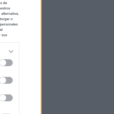
as de
uestros
alternativa,
torgar o
 personales
al
r sus
do nuestra