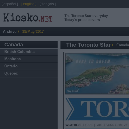
[ español ]
[ english ]
[ français ]
The Toronto Star everyday
Today's press covers
Archive
19/May/2017
Canada
The Toronto Star
Canada
British Columbia
Manitoba
Ontario
Quebec