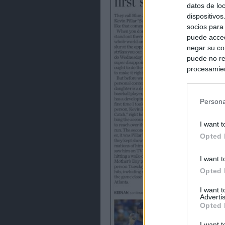
datos de loc
dispositivo
socios para
puede acced
negar su co
puede no re
procesamien
preferencia
política de 
Persona
I want t
Opted 
I want t
Opted 
I want 
Advertis
Opted 
I want t