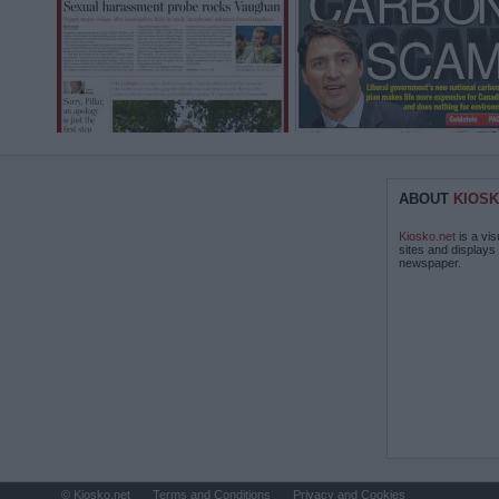
ABOUT
KIOSK
Kiosko.net
is a vis
sites and displays
newspaper.
© Kiosko.net
Terms and Conditions
Privacy and Cookies