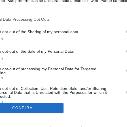
to. Sus preferencias se aplicarán solo a este sitio web. Puede cambia
s en cualquier momento entrando de nuevo en este sitio web o visitan
privacidad.
l Data Processing Opt Outs
o opt-out of the Sharing of my personal data.
In
o opt-out of the Sale of my Personal Data.
In
to opt-out of processing my Personal Data for Targeted
ing.
In
o opt-out of Collection, Use, Retention, Sale, and/or Sharing
ersonal Data that Is Unrelated with the Purposes for which it
O.NET
lected.
In
ual daily press directory that gives access to the world's largest news
CONFIRM
 a readable image taken from today's frontpage cover of each