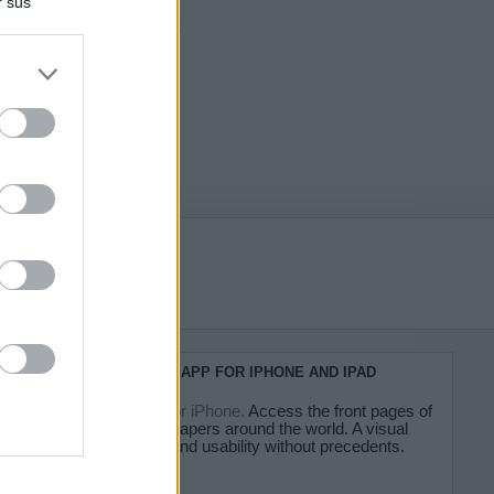
r sus
do nuestra
KIOSKO.NET APP FOR IPHONE AND IPAD
Kiosko.net for iPhone.
Access the front pages of
major newspapers around the world. A visual
experience and usability without precedents.