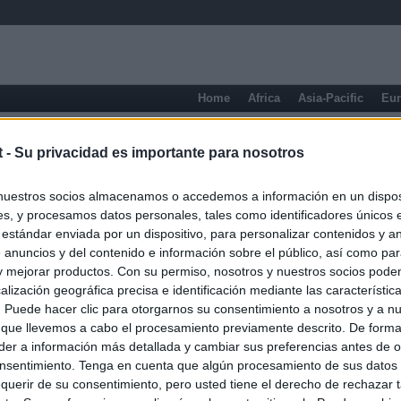
Home
Africa
Asia-Pacific
Eu
General press
t -
Su privacidad es importante para nosotros
nuestros socios almacenamos o accedemos a información en un disposi
s, y procesamos datos personales, tales como identificadores únicos 
 estándar enviada por un dispositivo, para personalizar contenidos y a
 anuncios y del contenido e información sobre el público, así como pa
 y mejorar productos. Con su permiso, nosotros y nuestros socios podem
alización geográfica precisa e identificación mediante las característic
s. Puede hacer clic para otorgarnos su consentimiento a nosotros y a n
 que llevemos a cabo el procesamiento previamente descrito. De forma 
er a información más detallada y cambiar sus preferencias antes de o
nsentimiento. Tenga en cuenta que algún procesamiento de sus datos
querir de su consentimiento, pero usted tiene el derecho de rechazar t