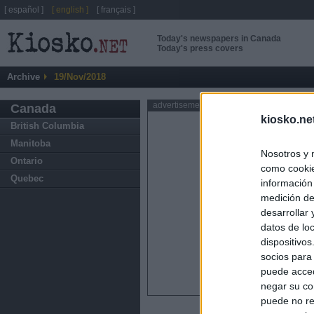
[ español ]
[ english ]
[ français ]
Today's newspapers in Canada
Today's press covers
Archive
19/Nov/2018
advertisement
Canada
kiosko.ne
British Columbia
Manitoba
Nosotros y 
Ontario
como cookie
Quebec
información
medición de
desarrollar
datos de loc
dispositivo
socios para
puede acced
negar su co
puede no re