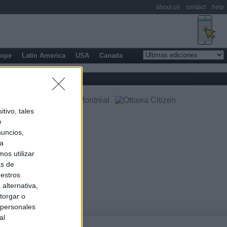
about us
contact
help
rope
Latin America
USA
Canada
tivo, tales
e
nuncios,
ra
os utilizar
as de
uestros
alternativa,
torgar o
 personales
al