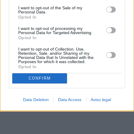
solo a este sitio web. Puede cambiar sus preferencias en
I want to opt-out of the Sale of my
cualquier momento entrando de nuevo en este sitio web o
Personal Data.
visitando nuestra política de privacidad.
Opted In
I want to opt-out of processing my
Personal Data for Targeted Advertising.
Opted In
I want to opt-out of Collection, Use,
Retention, Sale, and/or Sharing of my
Personal Data that Is Unrelated with the
Purposes for which it was collected.
Opted In
CONFIRM
Data Deletion
Data Access
Aviso legal