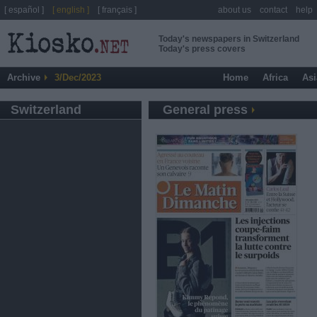
[ español ]
[ english ]
[ français ]
about us
contact
help
Today's newspapers in Switzerland
Today's press covers
Archive
3/Dec/2023
Home
Africa
Asi
Switzerland
General press