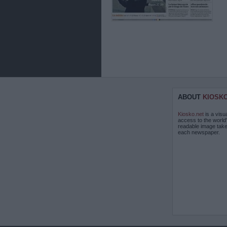
ABOUT
KIOSK
Kiosko.net
is a visu
access to the world
readable image take
each newspaper.