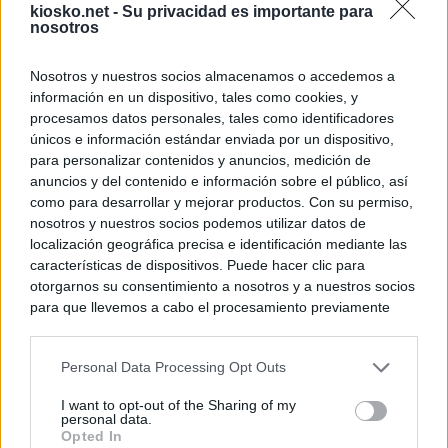
kiosko.net -
Su privacidad es importante para
nosotros
Nosotros y nuestros socios almacenamos o accedemos a
información en un dispositivo, tales como cookies, y
procesamos datos personales, tales como identificadores
únicos e información estándar enviada por un dispositivo,
para personalizar contenidos y anuncios, medición de
anuncios y del contenido e información sobre el público, así
como para desarrollar y mejorar productos. Con su permiso,
nosotros y nuestros socios podemos utilizar datos de
localización geográfica precisa e identificación mediante las
características de dispositivos. Puede hacer clic para
otorgarnos su consentimiento a nosotros y a nuestros socios
para que llevemos a cabo el procesamiento previamente
descrito. De forma alternativa, puede acceder a información
más detallada y cambiar sus preferencias antes de otorgar o
Personal Data Processing Opt Outs
negar su consentimiento. Tenga en cuenta que algún
procesamiento de sus datos personales puede no requerir
I want to opt-out of the Sharing of my
de su consentimiento, pero usted tiene el derecho de
personal data.
rechazar tal procesamiento. Sus preferencias se aplicarán
Opted In