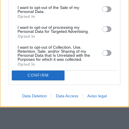
solo a este sitio web. Puede cambiar sus preferencias en
I want to opt-out of the Sale of my
cualquier momento entrando de nuevo en este sitio web o
Personal Data.
visitando nuestra política de privacidad.
Opted In
I want to opt-out of processing my
Personal Data for Targeted Advertising.
Opted In
I want to opt-out of Collection, Use,
Retention, Sale, and/or Sharing of my
Personal Data that Is Unrelated with the
Purposes for which it was collected.
Opted In
CONFIRM
Data Deletion
Data Access
Aviso legal