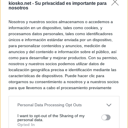
kiosko.net -
Su privacidad es importante para
nosotros
Nosotros y nuestros socios almacenamos o accedemos a
información en un dispositivo, tales como cookies, y
procesamos datos personales, tales como identificadores
únicos e información estándar enviada por un dispositivo,
para personalizar contenidos y anuncios, medición de
anuncios y del contenido e información sobre el público, así
como para desarrollar y mejorar productos. Con su permiso,
nosotros y nuestros socios podemos utilizar datos de
localización geográfica precisa e identificación mediante las
características de dispositivos. Puede hacer clic para
otorgarnos su consentimiento a nosotros y a nuestros socios
para que llevemos a cabo el procesamiento previamente
descrito. De forma alternativa, puede acceder a información
más detallada y cambiar sus preferencias antes de otorgar o
Personal Data Processing Opt Outs
negar su consentimiento. Tenga en cuenta que algún
procesamiento de sus datos personales puede no requerir
I want to opt-out of the Sharing of my
de su consentimiento, pero usted tiene el derecho de
personal data.
rechazar tal procesamiento. Sus preferencias se aplicarán
Opted In