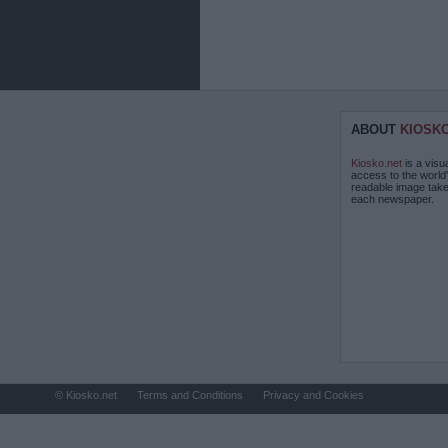
ABOUT
KIOSK
Kiosko.net
is a visu
access to the world
readable image take
each newspaper.
© Kiosko.net
Terms and Conditions
Privacy and Cookies