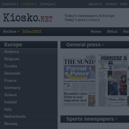
[ español ]
[ english ]
[ français ]
about us
contact
help
Today's newspapers in Europe
Today's press covers
Archive
3/Dec/2023
Home
Africa
Asi
Europe
General press
Andorra
Belgium
Croatia
Denmark
France
Germany
Greece
Ireland
Italy
Netherlands
Sports newspapers
Norway