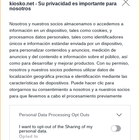
kiosko.net -
Su privacidad es importante para
nosotros
Nosotros y nuestros socios almacenamos o accedemos a
información en un dispositivo, tales como cookies, y
procesamos datos personales, tales como identificadores
únicos e información estándar enviada por un dispositivo,
para personalizar contenidos y anuncios, medición de
anuncios y del contenido e información sobre el público, así
como para desarrollar y mejorar productos. Con su permiso,
nosotros y nuestros socios podemos utilizar datos de
localización geográfica precisa e identificación mediante las
características de dispositivos. Puede hacer clic para
otorgarnos su consentimiento a nosotros y a nuestros socios
para que llevemos a cabo el procesamiento previamente
descrito. De forma alternativa, puede acceder a información
más detallada y cambiar sus preferencias antes de otorgar o
Personal Data Processing Opt Outs
negar su consentimiento. Tenga en cuenta que algún
procesamiento de sus datos personales puede no requerir
I want to opt-out of the Sharing of my
de su consentimiento, pero usted tiene el derecho de
personal data.
rechazar tal procesamiento. Sus preferencias se aplicarán
Opted In