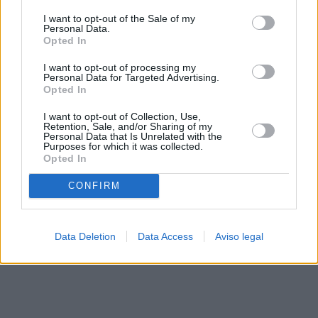
solo a este sitio web. Puede cambiar sus preferencias en
I want to opt-out of the Sale of my
cualquier momento entrando de nuevo en este sitio web o
Personal Data.
visitando nuestra política de privacidad.
Opted In
I want to opt-out of processing my
Personal Data for Targeted Advertising.
Opted In
I want to opt-out of Collection, Use,
Retention, Sale, and/or Sharing of my
Personal Data that Is Unrelated with the
Purposes for which it was collected.
Opted In
CONFIRM
Data Deletion
Data Access
Aviso legal