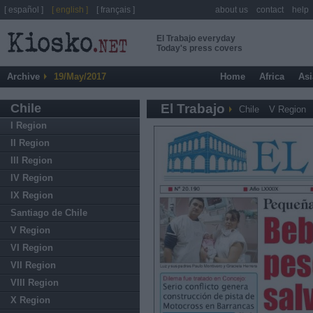
[ español ]
[ english ]
[ français ]
about us
contact
help
El Trabajo everyday
Today's press covers
Archive
19/May/2017
Home
Africa
Asi
Chile
El Trabajo
Chile
V Region
I Region
II Region
III Region
IV Region
IX Region
Santiago de Chile
V Region
VI Region
VII Region
VIII Region
X Region