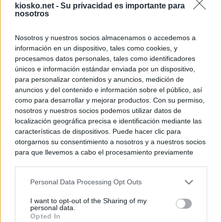
kiosko.net -
Su privacidad es importante para
nosotros
Nosotros y nuestros socios almacenamos o accedemos a
información en un dispositivo, tales como cookies, y
procesamos datos personales, tales como identificadores
únicos e información estándar enviada por un dispositivo,
para personalizar contenidos y anuncios, medición de
anuncios y del contenido e información sobre el público, así
como para desarrollar y mejorar productos. Con su permiso,
nosotros y nuestros socios podemos utilizar datos de
localización geográfica precisa e identificación mediante las
características de dispositivos. Puede hacer clic para
otorgarnos su consentimiento a nosotros y a nuestros socios
para que llevemos a cabo el procesamiento previamente
descrito. De forma alternativa, puede acceder a información
más detallada y cambiar sus preferencias antes de otorgar o
Personal Data Processing Opt Outs
negar su consentimiento. Tenga en cuenta que algún
procesamiento de sus datos personales puede no requerir
I want to opt-out of the Sharing of my
de su consentimiento, pero usted tiene el derecho de
personal data.
rechazar tal procesamiento. Sus preferencias se aplicarán
Opted In