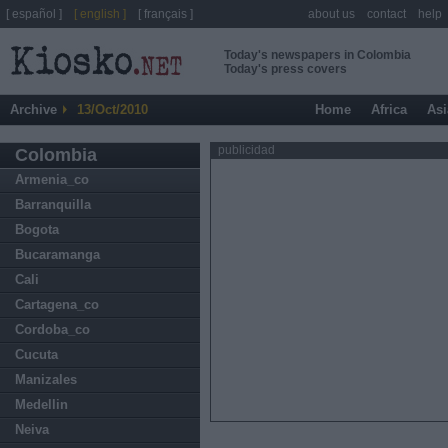
[ español ]
[ english ]
[ français ]
about us
contact
help
Today's newspapers in Colombia
Today's press covers
Archive
13/Oct/2010
Home
Africa
Asi
publicidad
Colombia
Armenia_co
Barranquilla
Bogota
Bucaramanga
Cali
Cartagena_co
Cordoba_co
Cucuta
Manizales
Medellin
Neiva