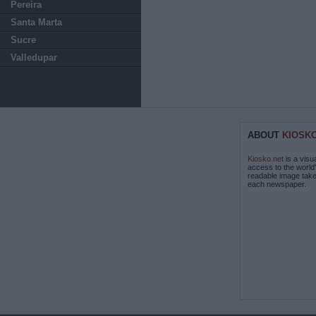
Pereira
Santa Marta
Sucre
Valledupar
ABOUT
KIOSK
Kiosko.net
is a visu
access to the world
readable image take
each newspaper.