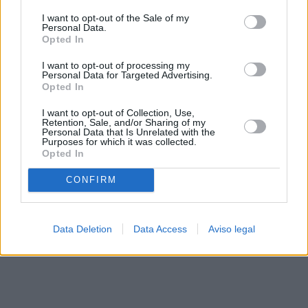
solo a este sitio web. Puede cambiar sus preferencias en
I want to opt-out of the Sale of my
cualquier momento entrando de nuevo en este sitio web o
Personal Data.
visitando nuestra política de privacidad.
Opted In
I want to opt-out of processing my
Personal Data for Targeted Advertising.
Opted In
I want to opt-out of Collection, Use,
Retention, Sale, and/or Sharing of my
Personal Data that Is Unrelated with the
Purposes for which it was collected.
Opted In
CONFIRM
Data Deletion
Data Access
Aviso legal