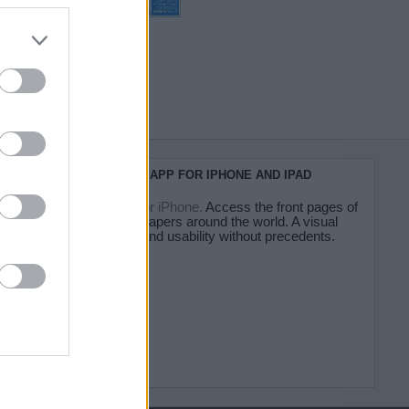
do nuestra
KIOSKO.NET APP FOR IPHONE AND IPAD
Kiosko.net for iPhone.
Access the front pages of
major newspapers around the world. A visual
experience and usability without precedents.