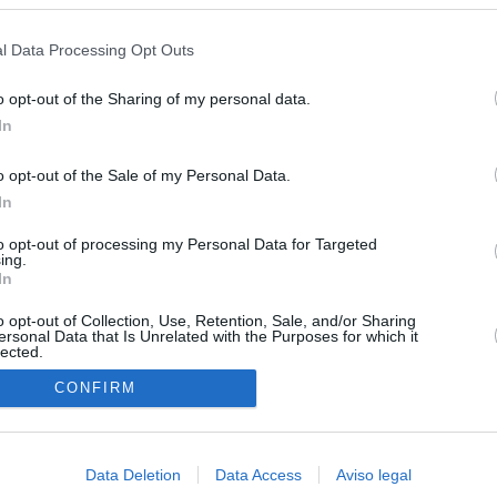
s en cualquier momento entrando de nuevo en este sitio web o visitan
privacidad.
l Data Processing Opt Outs
o opt-out of the Sharing of my personal data.
In
o opt-out of the Sale of my Personal Data.
In
O.NET
to opt-out of processing my Personal Data for Targeted
ual daily press directory that gives access to the world's largest news
ing.
 a readable image taken from today's frontpage cover of each
In
o opt-out of Collection, Use, Retention, Sale, and/or Sharing
ersonal Data that Is Unrelated with the Purposes for which it
lected.
In
CONFIRM
Data Deletion
Data Access
Aviso legal