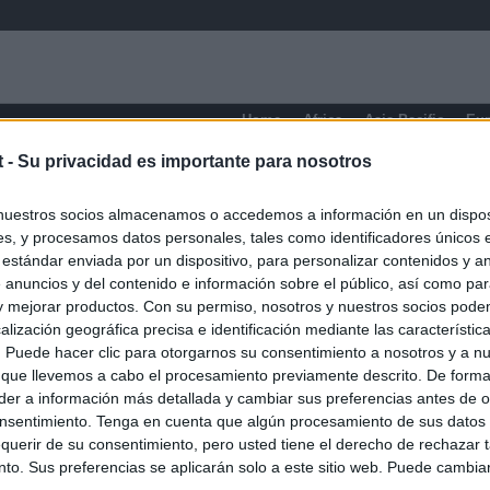
Home
Africa
Asia-Pacific
Eu
t -
Su privacidad es importante para nosotros
nuestros socios almacenamos o accedemos a información en un disposi
s, y procesamos datos personales, tales como identificadores únicos 
 estándar enviada por un dispositivo, para personalizar contenidos y a
 anuncios y del contenido e información sobre el público, así como pa
 y mejorar productos. Con su permiso, nosotros y nuestros socios podem
alización geográfica precisa e identificación mediante las característic
s. Puede hacer clic para otorgarnos su consentimiento a nosotros y a n
 que llevemos a cabo el procesamiento previamente descrito. De forma 
er a información más detallada y cambiar sus preferencias antes de o
nsentimiento. Tenga en cuenta que algún procesamiento de sus datos
querir de su consentimiento, pero usted tiene el derecho de rechazar t
to. Sus preferencias se aplicarán solo a este sitio web. Puede cambia