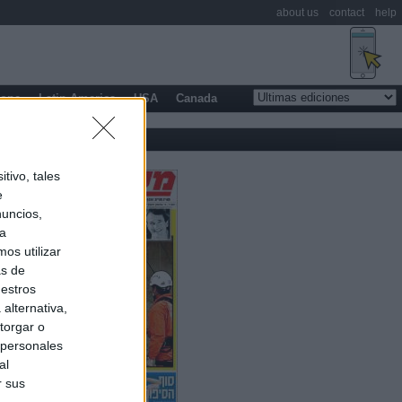
about us
contact
help
rope
Latin America
USA
Canada
tivo, tales
e
nuncios,
ra
os utilizar
as de
uestros
alternativa,
torgar o
 personales
al
r sus