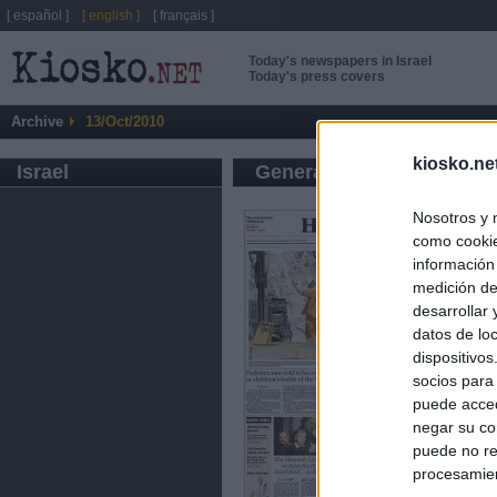
[ español ]
[ english ]
[ français ]
Today's newspapers in Israel
Today's press covers
Archive
13/Oct/2010
kiosko.ne
Israel
General press
Nosotros y 
como cookie
información
medición de
desarrollar
datos de loc
dispositivo
socios para
puede acced
negar su co
puede no re
procesamien