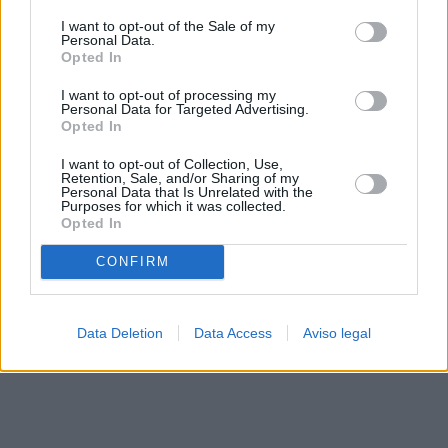
solo a este sitio web. Puede cambiar sus preferencias en
I want to opt-out of the Sale of my
cualquier momento entrando de nuevo en este sitio web o
Personal Data.
visitando nuestra política de privacidad.
Opted In
I want to opt-out of processing my
Personal Data for Targeted Advertising.
Opted In
I want to opt-out of Collection, Use,
Retention, Sale, and/or Sharing of my
Personal Data that Is Unrelated with the
Purposes for which it was collected.
Opted In
CONFIRM
Data Deletion
Data Access
Aviso legal