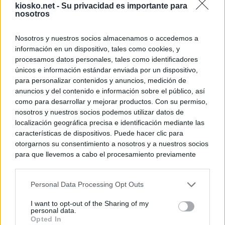
kiosko.net -
Su privacidad es importante para
nosotros
Nosotros y nuestros socios almacenamos o accedemos a
información en un dispositivo, tales como cookies, y
procesamos datos personales, tales como identificadores
únicos e información estándar enviada por un dispositivo,
para personalizar contenidos y anuncios, medición de
anuncios y del contenido e información sobre el público, así
como para desarrollar y mejorar productos. Con su permiso,
nosotros y nuestros socios podemos utilizar datos de
localización geográfica precisa e identificación mediante las
características de dispositivos. Puede hacer clic para
otorgarnos su consentimiento a nosotros y a nuestros socios
para que llevemos a cabo el procesamiento previamente
descrito. De forma alternativa, puede acceder a información
más detallada y cambiar sus preferencias antes de otorgar o
Personal Data Processing Opt Outs
negar su consentimiento. Tenga en cuenta que algún
procesamiento de sus datos personales puede no requerir
I want to opt-out of the Sharing of my
de su consentimiento, pero usted tiene el derecho de
personal data.
rechazar tal procesamiento. Sus preferencias se aplicarán
Opted In