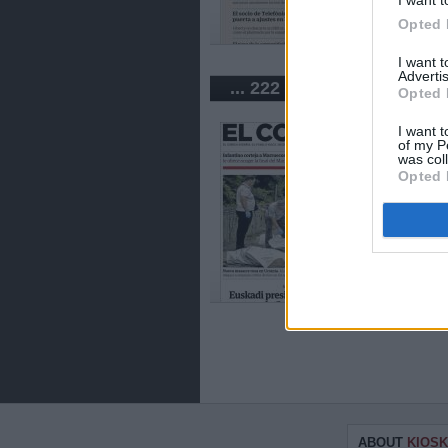
Opted 
I want 
Advertis
... 222 newspapers in Spa
Opted 
I want t
of my P
was col
Opted 
ABOUT
KIOSK