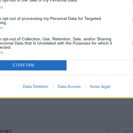
In
to opt-out of processing my Personal Data for Targeted
ing.
in
In
o opt-out of Collection, Use, Retention, Sale, and/or Sharing
ersonal Data that Is Unrelated with the Purposes for which it
lected.
In
CONFIRM
Data Deletion
Data Access
Aviso legal
O.NET