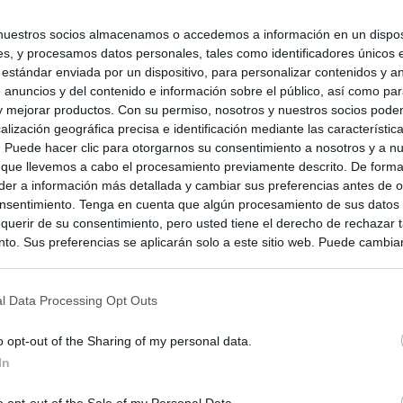
nuestros socios almacenamos o accedemos a información en un disposi
s, y procesamos datos personales, tales como identificadores únicos 
 estándar enviada por un dispositivo, para personalizar contenidos y a
 anuncios y del contenido e información sobre el público, así como pa
 y mejorar productos. Con su permiso, nosotros y nuestros socios podem
alización geográfica precisa e identificación mediante las característic
s. Puede hacer clic para otorgarnos su consentimiento a nosotros y a n
 que llevemos a cabo el procesamiento previamente descrito. De forma 
er a información más detallada y cambiar sus preferencias antes de o
nsentimiento. Tenga en cuenta que algún procesamiento de sus datos
querir de su consentimiento, pero usted tiene el derecho de rechazar t
to. Sus preferencias se aplicarán solo a este sitio web. Puede cambia
s en cualquier momento entrando de nuevo en este sitio web o visitan
privacidad.
l Data Processing Opt Outs
o opt-out of the Sharing of my personal data.
In
o opt-out of the Sale of my Personal Data.