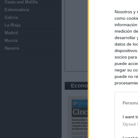
Ceuta and Melilla
Extremadura
Nosotros y 
Galicia
como cookie
información
La Rioja
medición de
Madrid
desarrollar
Murcia
datos de loc
Navarra
dispositivo
socios para
puede acced
negar su co
puede no re
procesamien
Economic press
preferencia
política de 
Persona
I want t
Opted 
I want t