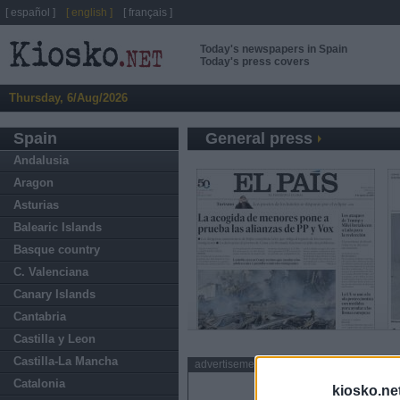
[ español ]
[ english ]
[ français ]
Today's newspapers in Spain
Today's press covers
Thursday, 6/Aug/2026
Spain
General press
Andalusia
Aragon
Asturias
Balearic Islands
Basque country
C. Valenciana
Canary Islands
Cantabria
Castilla y Leon
Castilla-La Mancha
advertisement
Catalonia
kiosko.ne