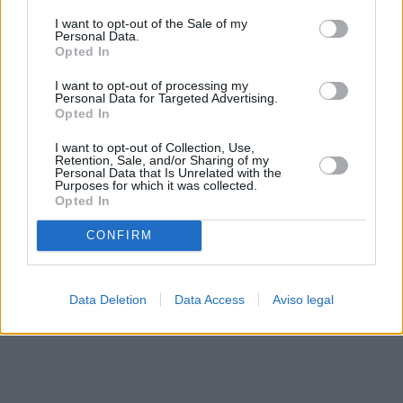
solo a este sitio web. Puede cambiar sus preferencias en
I want to opt-out of the Sale of my
cualquier momento entrando de nuevo en este sitio web o
Personal Data.
visitando nuestra política de privacidad.
Opted In
I want to opt-out of processing my
Personal Data for Targeted Advertising.
Opted In
I want to opt-out of Collection, Use,
Retention, Sale, and/or Sharing of my
Personal Data that Is Unrelated with the
Purposes for which it was collected.
Opted In
CONFIRM
Data Deletion
Data Access
Aviso legal