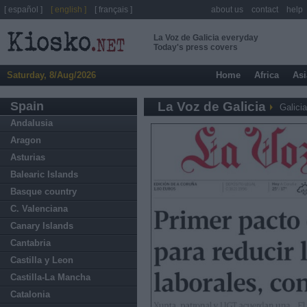
[ español ]
[ english ]
[ français ]
about us
contact
help
La Voz de Galicia everyday
Today's press covers
Saturday, 8/Aug/2026
Home
Africa
Asi
Spain
La Voz de Galicia
Galicia
Andalusia
Aragon
Asturias
Balearic Islands
Basque country
C. Valenciana
Canary Islands
Cantabria
Castilla y Leon
Castilla-La Mancha
Catalonia