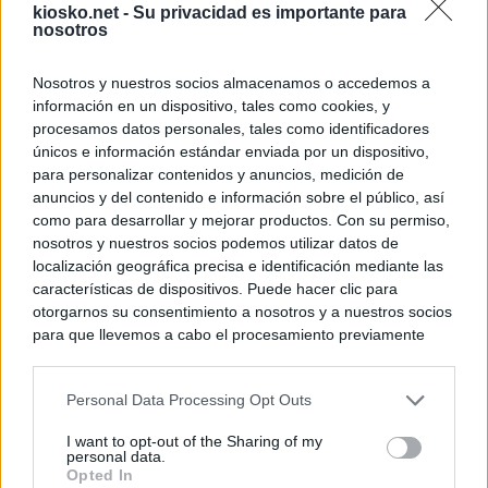
kiosko.net -
Su privacidad es importante para
nosotros
Nosotros y nuestros socios almacenamos o accedemos a
información en un dispositivo, tales como cookies, y
procesamos datos personales, tales como identificadores
únicos e información estándar enviada por un dispositivo,
para personalizar contenidos y anuncios, medición de
anuncios y del contenido e información sobre el público, así
como para desarrollar y mejorar productos. Con su permiso,
nosotros y nuestros socios podemos utilizar datos de
localización geográfica precisa e identificación mediante las
características de dispositivos. Puede hacer clic para
otorgarnos su consentimiento a nosotros y a nuestros socios
para que llevemos a cabo el procesamiento previamente
descrito. De forma alternativa, puede acceder a información
más detallada y cambiar sus preferencias antes de otorgar o
Personal Data Processing Opt Outs
negar su consentimiento. Tenga en cuenta que algún
procesamiento de sus datos personales puede no requerir
I want to opt-out of the Sharing of my
de su consentimiento, pero usted tiene el derecho de
personal data.
rechazar tal procesamiento. Sus preferencias se aplicarán
Opted In