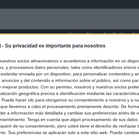
Home
Africa
Asia-Pacific
Eu
t -
Su privacidad es importante para nosotros
nuestros socios almacenamos o accedemos a información en un disposi
s, y procesamos datos personales, tales como identificadores únicos 
 estándar enviada por un dispositivo, para personalizar contenidos y a
 anuncios y del contenido e información sobre el público, así como pa
 y mejorar productos. Con su permiso, nosotros y nuestros socios podem
alización geográfica precisa e identificación mediante las característic
O.NET
s. Puede hacer clic para otorgarnos su consentimiento a nosotros y a n
ual daily press directory that gives access to the world's largest news
 que llevemos a cabo el procesamiento previamente descrito. De forma 
 a readable image taken from today's frontpage cover of each
er a información más detallada y cambiar sus preferencias antes de o
nsentimiento. Tenga en cuenta que algún procesamiento de sus datos
querir de su consentimiento, pero usted tiene el derecho de rechazar t
to. Sus preferencias se aplicarán solo a este sitio web. Puede cambia