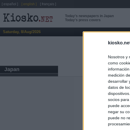
[ español ]
[ english ]
[ français ]
Today's newspapers in Japan
Today's press covers
Saturday, 8/Aug/2026
kiosko.ne
Nosotros y 
como cookie
Japan
información
medición de
desarrollar
datos de loc
ABOUT
KIOSK
dispositivo
Kiosko.net
is a vis
socios para
sites and displays
newspaper.
puede acced
negar su co
puede no re
procesamien