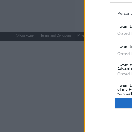
preferencia
política de 
Persona
I want t
Opted 
© Kiosko.net
Terms and Conditions
Privacy and Cookies
I want t
Opted 
I want 
Advertis
Opted 
I want t
of my P
was col
Opted 