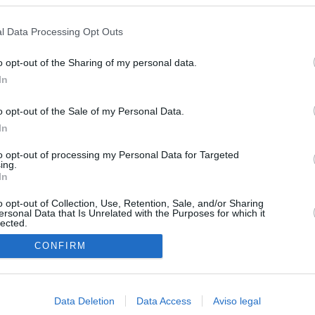
s en cualquier momento entrando de nuevo en este sitio web o visitan
privacidad.
l Data Processing Opt Outs
o opt-out of the Sharing of my personal data.
In
o opt-out of the Sale of my Personal Data.
In
to opt-out of processing my Personal Data for Targeted
ing.
In
o opt-out of Collection, Use, Retention, Sale, and/or Sharing
ersonal Data that Is Unrelated with the Purposes for which it
lected.
In
CONFIRM
Data Deletion
Data Access
Aviso legal