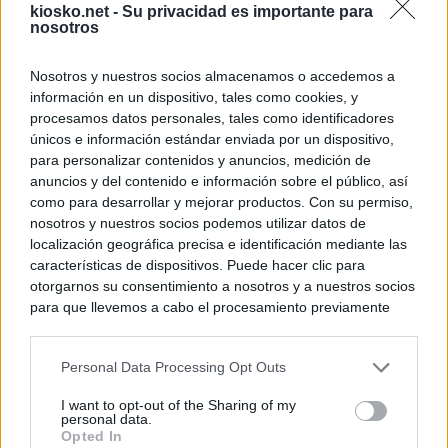
kiosko.net -
Su privacidad es importante para
nosotros
Nosotros y nuestros socios almacenamos o accedemos a
información en un dispositivo, tales como cookies, y
procesamos datos personales, tales como identificadores
únicos e información estándar enviada por un dispositivo,
para personalizar contenidos y anuncios, medición de
anuncios y del contenido e información sobre el público, así
como para desarrollar y mejorar productos. Con su permiso,
nosotros y nuestros socios podemos utilizar datos de
localización geográfica precisa e identificación mediante las
características de dispositivos. Puede hacer clic para
otorgarnos su consentimiento a nosotros y a nuestros socios
para que llevemos a cabo el procesamiento previamente
descrito. De forma alternativa, puede acceder a información
más detallada y cambiar sus preferencias antes de otorgar o
Personal Data Processing Opt Outs
negar su consentimiento. Tenga en cuenta que algún
procesamiento de sus datos personales puede no requerir
I want to opt-out of the Sharing of my
de su consentimiento, pero usted tiene el derecho de
personal data.
rechazar tal procesamiento. Sus preferencias se aplicarán
Opted In