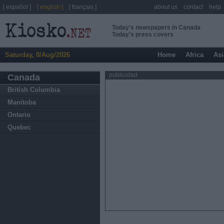
[ español ]
[ english ]
[ français ]
about us
contact
help
Today's newspapers in Canada
Today's press covers
Saturday, 8/Aug/2026
Home
Africa
Asi
publicidad
Canada
British Columbia
Manitoba
Ontario
Quebec