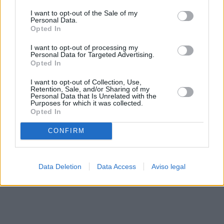
solo a este sitio web. Puede cambiar sus preferencias en
I want to opt-out of the Sale of my
cualquier momento entrando de nuevo en este sitio web o
Personal Data.
visitando nuestra política de privacidad.
Opted In
I want to opt-out of processing my
Personal Data for Targeted Advertising.
Opted In
I want to opt-out of Collection, Use,
Retention, Sale, and/or Sharing of my
Personal Data that Is Unrelated with the
Purposes for which it was collected.
Opted In
CONFIRM
Data Deletion
Data Access
Aviso legal