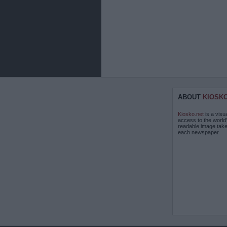
ABOUT
KIOSK
Kiosko.net
is a visu
access to the world
readable image take
each newspaper.