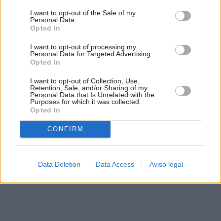
solo a este sitio web. Puede cambiar sus preferencias en
I want to opt-out of the Sale of my
cualquier momento entrando de nuevo en este sitio web o
Personal Data.
visitando nuestra política de privacidad.
Opted In
I want to opt-out of processing my
Personal Data for Targeted Advertising.
Opted In
I want to opt-out of Collection, Use,
Retention, Sale, and/or Sharing of my
Personal Data that Is Unrelated with the
Purposes for which it was collected.
Opted In
CONFIRM
Data Deletion
Data Access
Aviso legal