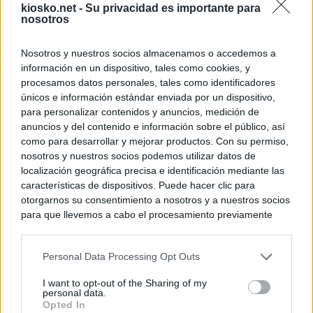
kiosko.net -
Su privacidad es importante para
nosotros
Nosotros y nuestros socios almacenamos o accedemos a
información en un dispositivo, tales como cookies, y
procesamos datos personales, tales como identificadores
únicos e información estándar enviada por un dispositivo,
para personalizar contenidos y anuncios, medición de
anuncios y del contenido e información sobre el público, así
como para desarrollar y mejorar productos. Con su permiso,
nosotros y nuestros socios podemos utilizar datos de
localización geográfica precisa e identificación mediante las
características de dispositivos. Puede hacer clic para
otorgarnos su consentimiento a nosotros y a nuestros socios
para que llevemos a cabo el procesamiento previamente
descrito. De forma alternativa, puede acceder a información
más detallada y cambiar sus preferencias antes de otorgar o
Personal Data Processing Opt Outs
negar su consentimiento. Tenga en cuenta que algún
procesamiento de sus datos personales puede no requerir
I want to opt-out of the Sharing of my
de su consentimiento, pero usted tiene el derecho de
personal data.
rechazar tal procesamiento. Sus preferencias se aplicarán
Opted In