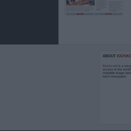
ABOUT
KIOSK
Kiosko.net
is a visu
access to the world
readable image take
each newspaper.