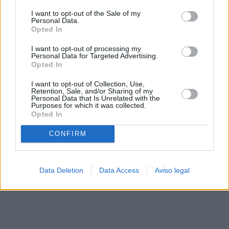
solo a este sitio web. Puede cambiar sus preferencias en
I want to opt-out of the Sale of my
cualquier momento entrando de nuevo en este sitio web o
Personal Data.
visitando nuestra política de privacidad.
Opted In
I want to opt-out of processing my
Personal Data for Targeted Advertising.
Opted In
I want to opt-out of Collection, Use,
Retention, Sale, and/or Sharing of my
Personal Data that Is Unrelated with the
Purposes for which it was collected.
Opted In
CONFIRM
Data Deletion
Data Access
Aviso legal