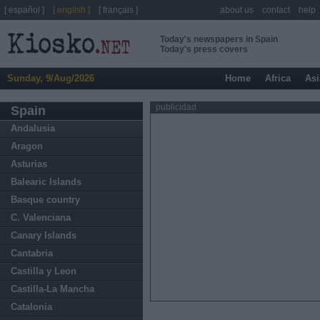
[ español ]
[ english ]
[ français ]
about us
contact
help
Today's newspapers in Spain
Today's press covers
Sunday, 9/Aug/2026
Home
Africa
Asi
publicidad
Spain
Andalusia
Aragon
Asturias
Balearic Islands
Basque country
C. Valenciana
Canary Islands
Cantabria
Castilla y Leon
Castilla-La Mancha
Catalonia