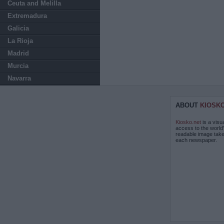
Ceuta and Melilla
Extremadura
Galicia
La Rioja
Madrid
Murcia
Navarra
ABOUT
KIOSK
Kiosko.net
is a visu
access to the world
readable image take
each newspaper.