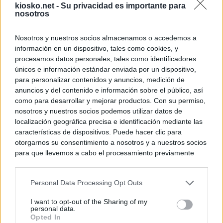
kiosko.net -
Su privacidad es importante para
nosotros
Nosotros y nuestros socios almacenamos o accedemos a
información en un dispositivo, tales como cookies, y
procesamos datos personales, tales como identificadores
únicos e información estándar enviada por un dispositivo,
para personalizar contenidos y anuncios, medición de
anuncios y del contenido e información sobre el público, así
como para desarrollar y mejorar productos. Con su permiso,
nosotros y nuestros socios podemos utilizar datos de
localización geográfica precisa e identificación mediante las
características de dispositivos. Puede hacer clic para
otorgarnos su consentimiento a nosotros y a nuestros socios
para que llevemos a cabo el procesamiento previamente
descrito. De forma alternativa, puede acceder a información
más detallada y cambiar sus preferencias antes de otorgar o
Personal Data Processing Opt Outs
negar su consentimiento. Tenga en cuenta que algún
procesamiento de sus datos personales puede no requerir
I want to opt-out of the Sharing of my
de su consentimiento, pero usted tiene el derecho de
personal data.
rechazar tal procesamiento. Sus preferencias se aplicarán
Opted In