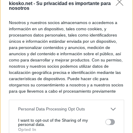
kiosko.net -
Su privacidad es importante para
nosotros
Nosotros y nuestros socios almacenamos o accedemos a
información en un dispositivo, tales como cookies, y
procesamos datos personales, tales como identificadores
únicos e información estándar enviada por un dispositivo,
para personalizar contenidos y anuncios, medición de
anuncios y del contenido e información sobre el público, así
como para desarrollar y mejorar productos. Con su permiso,
nosotros y nuestros socios podemos utilizar datos de
localización geográfica precisa e identificación mediante las
características de dispositivos. Puede hacer clic para
otorgarnos su consentimiento a nosotros y a nuestros socios
para que llevemos a cabo el procesamiento previamente
descrito. De forma alternativa, puede acceder a información
más detallada y cambiar sus preferencias antes de otorgar o
Personal Data Processing Opt Outs
negar su consentimiento. Tenga en cuenta que algún
procesamiento de sus datos personales puede no requerir
I want to opt-out of the Sharing of my
de su consentimiento, pero usted tiene el derecho de
personal data.
rechazar tal procesamiento. Sus preferencias se aplicarán
Opted In