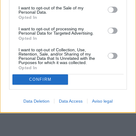
solo a este sitio web. Puede cambiar sus preferencias en
I want to opt-out of the Sale of my
cualquier momento entrando de nuevo en este sitio web o
Personal Data.
visitando nuestra política de privacidad.
Opted In
I want to opt-out of processing my
Personal Data for Targeted Advertising.
Opted In
I want to opt-out of Collection, Use,
Retention, Sale, and/or Sharing of my
Personal Data that Is Unrelated with the
Purposes for which it was collected.
Opted In
CONFIRM
Data Deletion
Data Access
Aviso legal