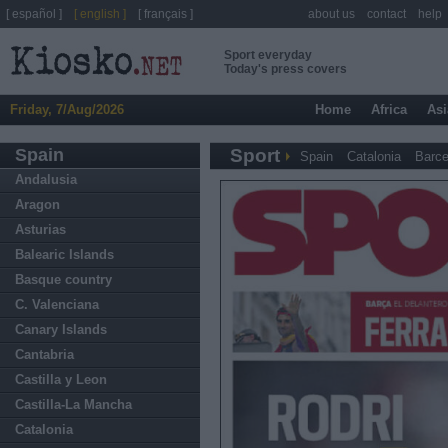
[ español ]
[ english ]
[ français ]
about us
contact
help
Sport everyday
Today's press covers
Friday, 7/Aug/2026
Home
Africa
Asi
Spain
Sport
Spain
Catalonia
Barce
Andalusia
Aragon
Asturias
Balearic Islands
Basque country
C. Valenciana
Canary Islands
Cantabria
Castilla y Leon
Castilla-La Mancha
Catalonia