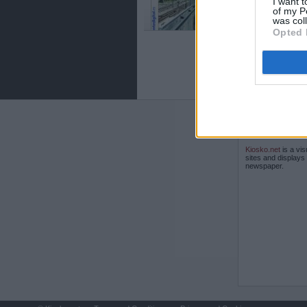
I want t
of my P
was col
Opted 
ABOUT
KIOSK
Kiosko.net
is a vis
sites and displays
newspaper.