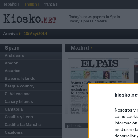
[ español ]
[ english ]
[ français ]
Today's newspapers in Spain
Today's press covers
Archive
16/May/2014
Spain
Madrid
Andalusia
Aragon
Asturias
Balearic Islands
Basque country
C. Valenciana
kiosko.ne
Canary Islands
Cantabria
Nosotros y 
como cookie
Castilla y Leon
información
Castilla-La Mancha
publicidad
medición de
Catalonia
desarrollar