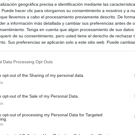
alización geográfica precisa e identificación mediante las característic
s. Puede hacer clic para otorgarnos su consentimiento a nosotros y a n
 que llevemos a cabo el procesamiento previamente descrito. De forma 
er a información más detallada y cambiar sus preferencias antes de o
nsentimiento. Tenga en cuenta que algún procesamiento de sus datos
querir de su consentimiento, pero usted tiene el derecho de rechazar t
to. Sus preferencias se aplicarán solo a este sitio web. Puede cambia
s en cualquier momento entrando de nuevo en este sitio web o visitan
privacidad.
l Data Processing Opt Outs
o opt-out of the Sharing of my personal data.
In
rid
o opt-out of the Sale of my Personal Data.
In
to opt-out of processing my Personal Data for Targeted
ing.
In