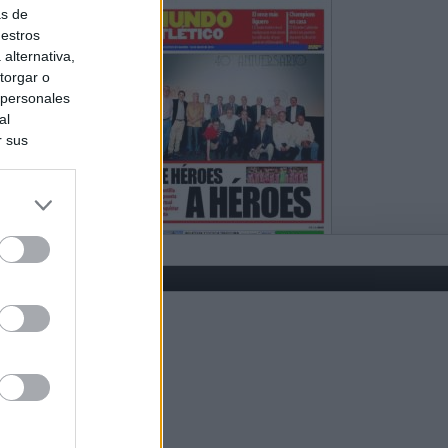
as de
uestros
alternativa,
torgar o
 personales
al
r sus
do nuestra