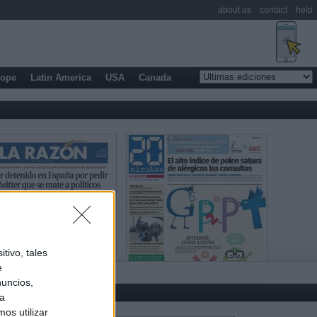
about us
contact
help
rope
Latin America
USA
Canada
tivo, tales
e
nuncios,
ra
os utilizar