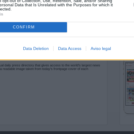
o opt-out of Collection, Use, Retention, Sale, and/or Sharing
ersonal Data that Is Unrelated with the Purposes for which it
lected.
In
CONFIRM
Data Deletion
Data Access
Aviso legal
O.NET
ual daily press directory that gives access to the world's largest news
 a readable image taken from today's frontpage cover of each