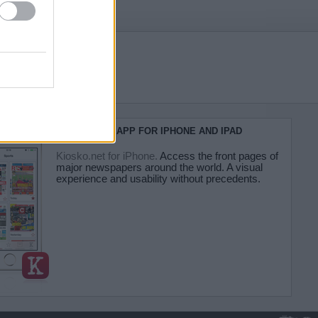
KIOSKO.NET APP FOR IPHONE AND IPAD
Kiosko.net for iPhone.
Access the front pages of
major newspapers around the world. A visual
experience and usability without precedents.