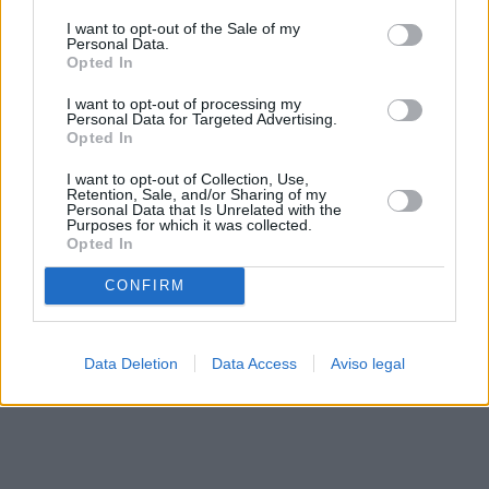
solo a este sitio web. Puede cambiar sus preferencias en
I want to opt-out of the Sale of my
cualquier momento entrando de nuevo en este sitio web o
Personal Data.
visitando nuestra política de privacidad.
Opted In
I want to opt-out of processing my
Personal Data for Targeted Advertising.
Opted In
I want to opt-out of Collection, Use,
Retention, Sale, and/or Sharing of my
Personal Data that Is Unrelated with the
Purposes for which it was collected.
Opted In
CONFIRM
Data Deletion
Data Access
Aviso legal