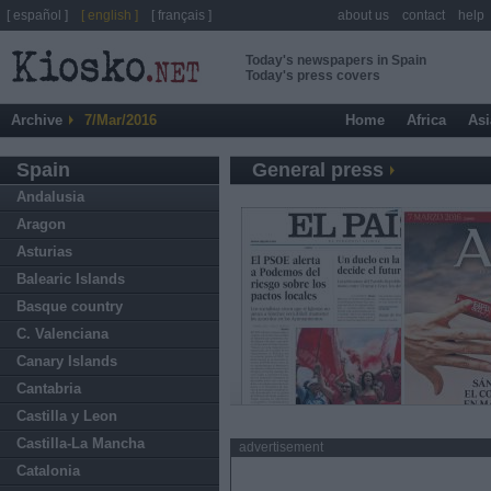
[ español ]
[ english ]
[ français ]
about us
contact
help
Today's newspapers in Spain
Today's press covers
Archive
7/Mar/2016
Home
Africa
Asi
Spain
General press
Andalusia
Aragon
Asturias
Balearic Islands
Basque country
C. Valenciana
Canary Islands
Cantabria
Castilla y Leon
Castilla-La Mancha
advertisement
Catalonia