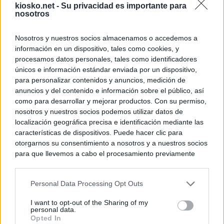
kiosko.net -
Su privacidad es importante para
nosotros
Nosotros y nuestros socios almacenamos o accedemos a
información en un dispositivo, tales como cookies, y
procesamos datos personales, tales como identificadores
únicos e información estándar enviada por un dispositivo,
para personalizar contenidos y anuncios, medición de
anuncios y del contenido e información sobre el público, así
como para desarrollar y mejorar productos. Con su permiso,
nosotros y nuestros socios podemos utilizar datos de
localización geográfica precisa e identificación mediante las
características de dispositivos. Puede hacer clic para
otorgarnos su consentimiento a nosotros y a nuestros socios
para que llevemos a cabo el procesamiento previamente
descrito. De forma alternativa, puede acceder a información
más detallada y cambiar sus preferencias antes de otorgar o
Personal Data Processing Opt Outs
negar su consentimiento. Tenga en cuenta que algún
procesamiento de sus datos personales puede no requerir
I want to opt-out of the Sharing of my
de su consentimiento, pero usted tiene el derecho de
personal data.
rechazar tal procesamiento. Sus preferencias se aplicarán
Opted In