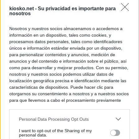
kiosko.net -
Su privacidad es importante para
nosotros
Nosotros y nuestros socios almacenamos o accedemos a
información en un dispositivo, tales como cookies, y
procesamos datos personales, tales como identificadores
únicos e información estándar enviada por un dispositivo,
para personalizar contenidos y anuncios, medición de
© Kiosko.net
Terms and Conditions
Privacy and Cookies
anuncios y del contenido e información sobre el público, así
como para desarrollar y mejorar productos. Con su permiso,
nosotros y nuestros socios podemos utilizar datos de
localización geográfica precisa e identificación mediante las
características de dispositivos. Puede hacer clic para
otorgarnos su consentimiento a nosotros y a nuestros socios
para que llevemos a cabo el procesamiento previamente
descrito. De forma alternativa, puede acceder a información
más detallada y cambiar sus preferencias antes de otorgar o
Personal Data Processing Opt Outs
negar su consentimiento. Tenga en cuenta que algún
procesamiento de sus datos personales puede no requerir
I want to opt-out of the Sharing of my
de su consentimiento, pero usted tiene el derecho de
personal data.