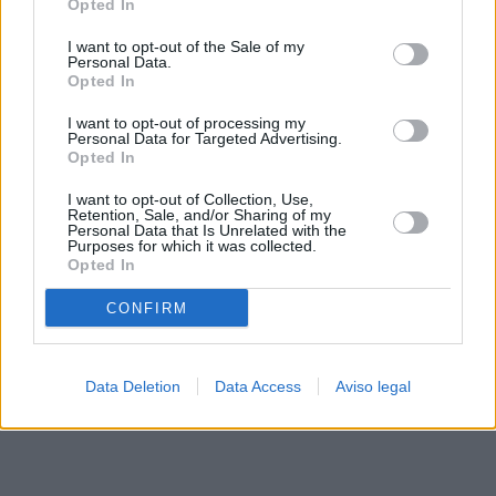
rechazar tal procesamiento. Sus preferencias se aplicarán
Opted In
solo a este sitio web. Puede cambiar sus preferencias en
I want to opt-out of the Sale of my
cualquier momento entrando de nuevo en este sitio web o
Personal Data.
visitando nuestra política de privacidad.
Opted In
I want to opt-out of processing my
Personal Data for Targeted Advertising.
Opted In
I want to opt-out of Collection, Use,
Retention, Sale, and/or Sharing of my
Personal Data that Is Unrelated with the
Purposes for which it was collected.
Opted In
CONFIRM
Data Deletion
Data Access
Aviso legal