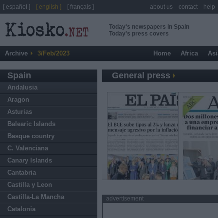
[ español ]
[ english ]
[ français ]
about us
contact
help
Today's newspapers in Spain
Today's press covers
Archive
3/Feb/2023
Home
Africa
Asi
Spain
General press
Andalusia
Aragon
Asturias
Balearic Islands
Basque country
C. Valenciana
Canary Islands
Cantabria
Castilla y Leon
Castilla-La Mancha
advertisement
Catalonia