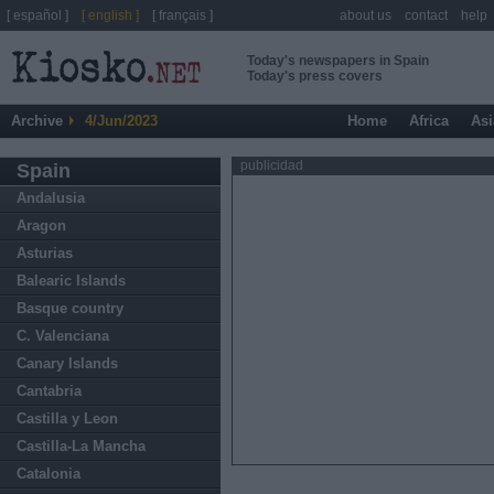
[ español ]
[ english ]
[ français ]
about us
contact
help
Today's newspapers in Spain
Today's press covers
Archive
4/Jun/2023
Home
Africa
Asi
publicidad
Spain
Andalusia
Aragon
Asturias
Balearic Islands
Basque country
C. Valenciana
Canary Islands
Cantabria
Castilla y Leon
Castilla-La Mancha
Catalonia