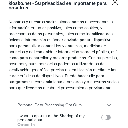
kiosko.net -
Su privacidad es importante para
nosotros
Nosotros y nuestros socios almacenamos o accedemos a
información en un dispositivo, tales como cookies, y
procesamos datos personales, tales como identificadores
únicos e información estándar enviada por un dispositivo,
para personalizar contenidos y anuncios, medición de
anuncios y del contenido e información sobre el público, así
como para desarrollar y mejorar productos. Con su permiso,
nosotros y nuestros socios podemos utilizar datos de
localización geográfica precisa e identificación mediante las
características de dispositivos. Puede hacer clic para
otorgarnos su consentimiento a nosotros y a nuestros socios
para que llevemos a cabo el procesamiento previamente
descrito. De forma alternativa, puede acceder a información
más detallada y cambiar sus preferencias antes de otorgar o
Personal Data Processing Opt Outs
negar su consentimiento. Tenga en cuenta que algún
procesamiento de sus datos personales puede no requerir
I want to opt-out of the Sharing of my
de su consentimiento, pero usted tiene el derecho de
personal data.
rechazar tal procesamiento. Sus preferencias se aplicarán
Opted In