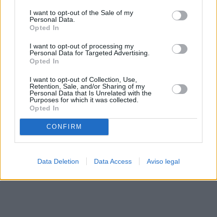
solo a este sitio web. Puede cambiar sus preferencias en
I want to opt-out of the Sale of my
cualquier momento entrando de nuevo en este sitio web o
Personal Data.
visitando nuestra política de privacidad.
Opted In
I want to opt-out of processing my
Personal Data for Targeted Advertising.
Opted In
I want to opt-out of Collection, Use,
Retention, Sale, and/or Sharing of my
Personal Data that Is Unrelated with the
Purposes for which it was collected.
Opted In
CONFIRM
Data Deletion
Data Access
Aviso legal